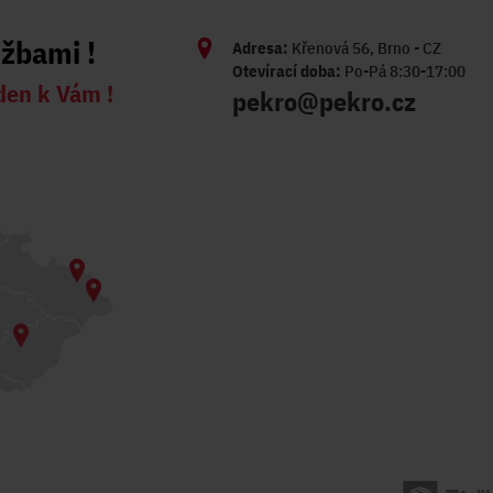
užbami !
Adresa:
Křenová 56, Brno - CZ
Otevírací doba:
Po-Pá 8:30-17:00
den k Vám !
pekro@pekro.cz