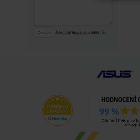
Všechny údaje jsou povinné.
Odeslat
HODNOCENÍ 
99 %
ný zákazník
Ověřený zákazník
Ověřený zákazník
ed 2 dny
Před 2 dny
Před 6 dny
Obchod Pekro.cz h
zákazní