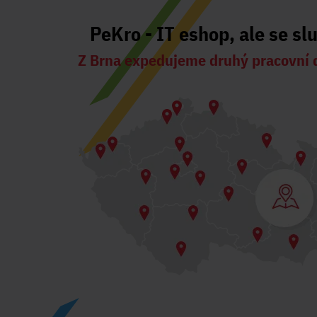
PeKro - IT eshop, ale se sl
Z Brna expedujeme druhý pracovní 