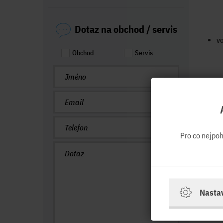
Dotaz na obchod / servis
vo
Obchod
Servis
Pro co nejpo
Nasta