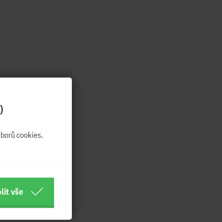
)
borů cookies.
lit vše