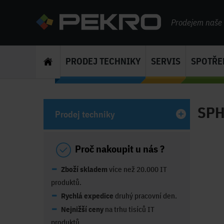
Prodejem naše s
PRODEJ TECHNIKY
SERVIS
SPOTŘE
SPH
Prodej techniky
Proč nakoupit u nás ?
Zboží skladem
více než 20.000 IT
produktů.
Rychlá expedice
druhý pracovní den.
Nejnižší ceny
na trhu tisíců IT
produktů.