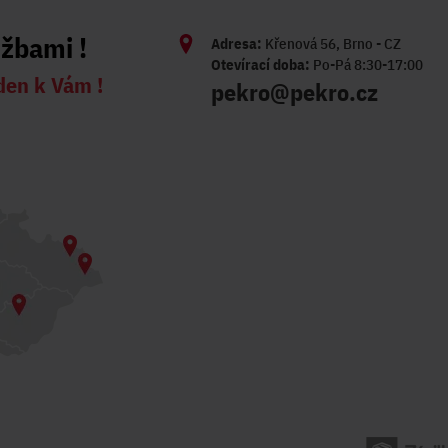
užbami !
Adresa:
Křenová 56, Brno - CZ
Otevírací doba:
Po-Pá 8:30-17:00
den k Vám !
pekro@pekro.cz