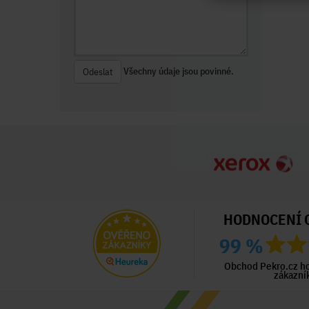
Všechny údaje jsou povinné.
Odeslat
HODNOCENÍ 
99 %
ný zákazník
Ověřený zákazník
Ověřený zákazník
ed 3 dny
Před 3 dny
Před 4 dny
Obchod Pekro.cz h
zákazní