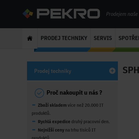
Prodejem naše s
PRODEJ TECHNIKY
SERVIS
SPOTŘE
SPH
Prodej techniky
Proč nakoupit u nás ?
Zboží skladem
více než 20.000 IT
produktů.
Rychlá expedice
druhý pracovní den.
Nejnižší ceny
na trhu tisíců IT
produktů.