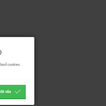
)
borů cookies.
lit vše