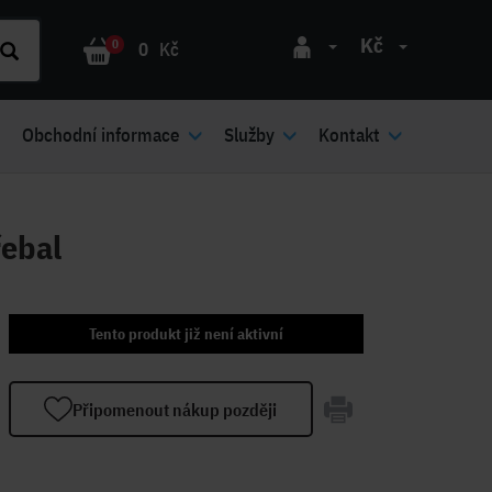
Kč
0
0
Kč
Obchodní informace
Služby
Kontakt
řebal
Tento produkt již není aktivní
Připomenout nákup později