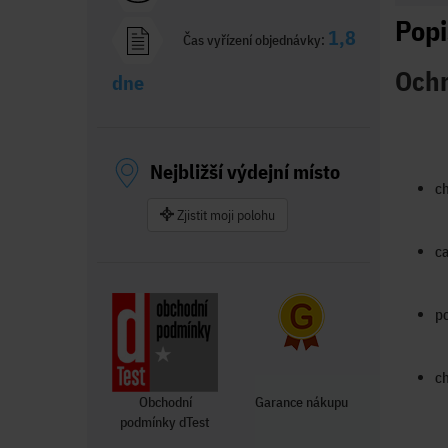
Popi
1,8
Čas vyřízení objednávky:
Ochr
dne
Nejbližší výdejní místo
ch
Zjistit moji polohu
ca
po
ch
Obchodní
Garance nákupu
podmínky dTest