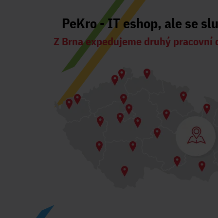
PeKro - IT eshop, ale se sl
Z Brna expedujeme druhý pracovní 