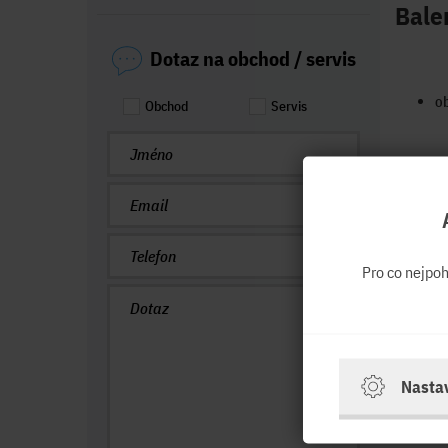
Bale
Dotaz na obchod / servis
ob
Obchod
Servis
Pro co nejpo
Nasta