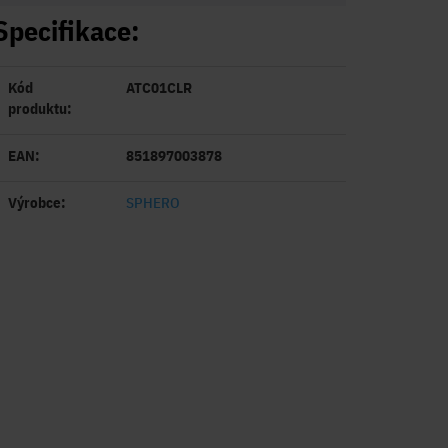
Specifikace:
Kód
ATC01CLR
produktu:
EAN:
851897003878
Výrobce:
SPHERO