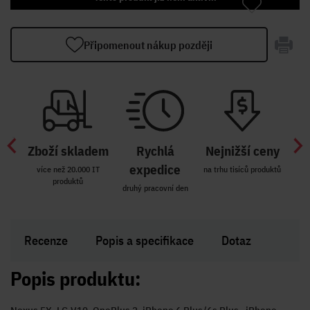
Připomenout nákup později
Zboží skladem
Rychlá
Nejnižší ceny
Z
míst
expedice
více než 20.000 IT
na trhu tisíců produktů
produktů
R i SK
druhý pracovní den
Zakl
Recenze
Popis a specifikace
Dotaz
Popis produktu: