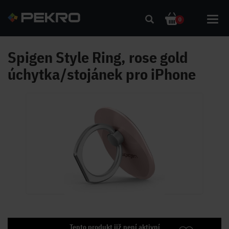
Toggl
0
navig
Spigen Style Ring, rose gold
úchytka/stojánek pro iPhone
Tento produkt již není aktivní