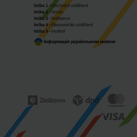
Volba 1
- Obchodní oddělení
Volba 2
- Servis
Volba 3
- Reklamce
Volba 4
- Ekonomické oddělení
Volba 5
- Vedení
Інформація українською мовою