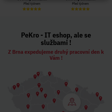
Před týdnem
Před týdnem
PeKro - IT eshop, ale se
službami !
Z Brna expedujeme druhý pracovní den k
Vám !