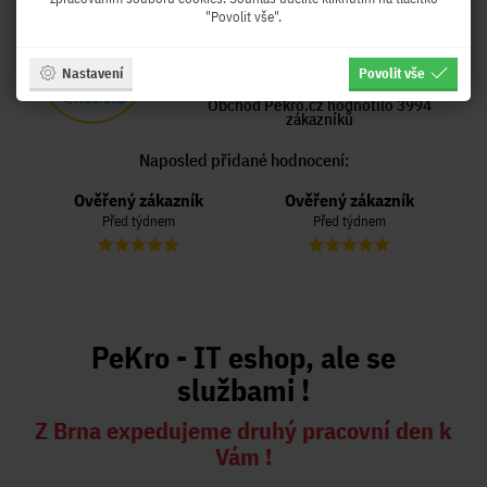
"Povolit vše".
HODNOCENÍ OBCHODU
99 %
Nastavení
Povolit vše
Obchod Pekro.cz hodnotilo 3994
zákazníků
Naposled přidané hodnocení:
Ověřený zákazník
Ověřený zákazník
Před týdnem
Před týdnem
PeKro - IT eshop, ale se
službami !
Z Brna expedujeme druhý pracovní den k
Vám !