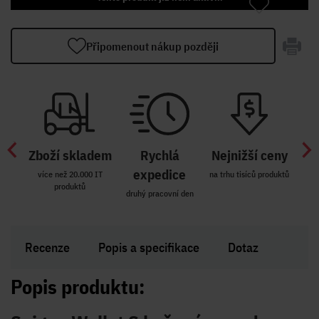
Připomenout nákup později
Zboží skladem
Rychlá
Nejnižší ceny
Z
míst
expedice
více než 20.000 IT
na trhu tisíců produktů
produktů
R i SK
druhý pracovní den
Zakl
Recenze
Popis a specifikace
Dotaz
Popis produktu: