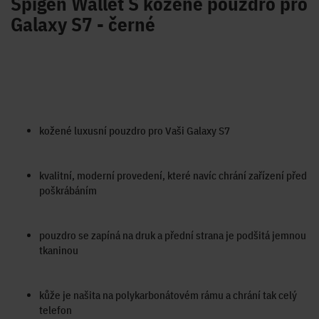
Spigen Wallet S kožené pouzdro pro
Galaxy S7 - černé
kožené luxusní pouzdro pro Vaši Galaxy S7
kvalitní, moderní provedení, které navíc chrání zařízení před
poškrábáním
pouzdro se zapíná na druk a přední strana je podšitá jemnou
tkaninou
kůže je našita na polykarbonátovém rámu a chrání tak celý
telefon