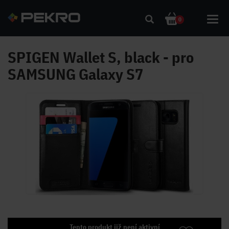
Toggl
0
navig
SPIGEN Wallet S, black - pro
SAMSUNG Galaxy S7
Tento produkt již není aktivní