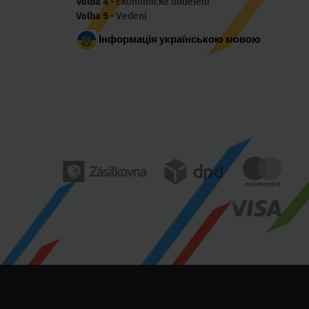
Volba 4
- Ekonomické oddělení
Volba 5
- Vedení
Інформація українською мовою