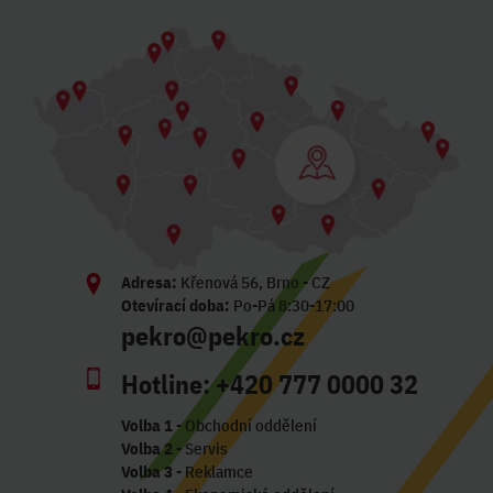
Adresa:
Křenová 56, Brno - CZ
Otevírací doba:
Po-Pá 8:30-17:00
pekro@pekro.cz
Hotline:
+420 777 0000 32
Volba 1
- Obchodní oddělení
Volba 2
- Servis
Volba 3
- Reklamce