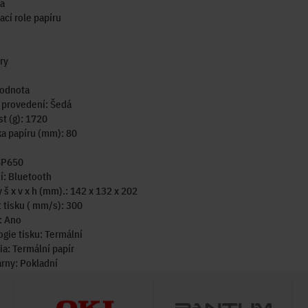
ka
ací role papíru
ry
odnota
 provedení: Šedá
t (g): 1720
ka papíru (mm): 80
SP650
í: Bluetooth
š x v x h (mm).: 142 x 132 x 202
 tisku ( mm/s): 300
: Ano
gie tisku: Termální
a: Termální papír
árny: Pokladní