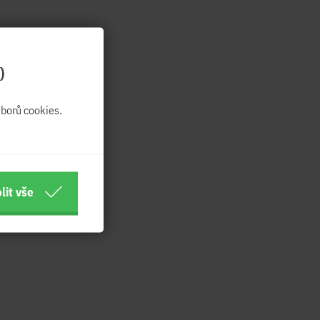
)
borů cookies.
lit vše