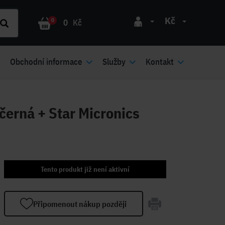
Kč
0
0
Kč
Obchodní informace
Služby
Kontakt
erná + Star Micronics
Tento produkt již není aktivní
Připomenout nákup později