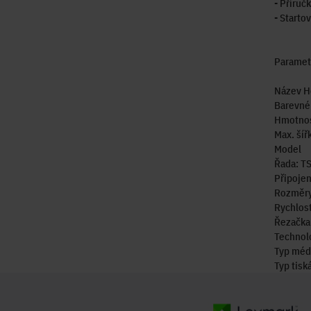
- Příruč
- Startov
Paramet
Název H
Barevné
Hmotnos
Max. šíř
Model
Řada: T
Připojen
Rozměry 
Rychlost
Řezačka
Technolo
Typ médi
Typ tisk