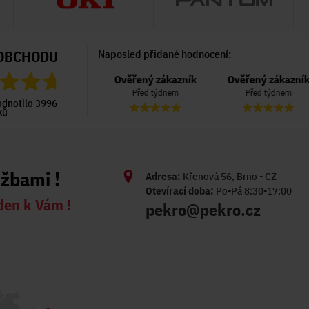
OBCHODU
Naposled přidané hodnocení:
Ověřený zákazník
Ověřený zákazník
Ověřený zákazník
Před 4 dny
Před týdnem
Před týdnem
odnotilo 3996
ků
užbami !
Adresa:
Křenová 56, Brno - CZ
Otevírací doba:
Po-Pá 8:30-17:00
den k Vám !
pekro@pekro.cz