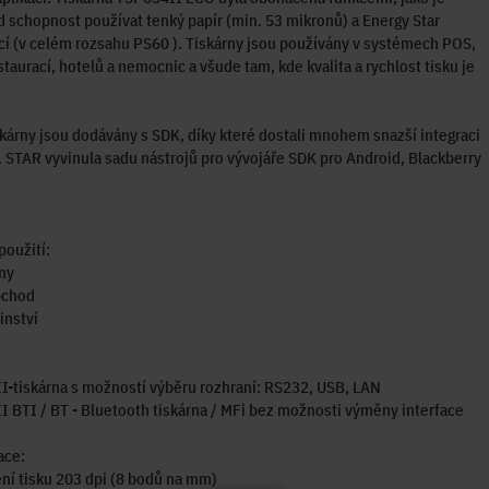
d schopnost používat tenký papír (min. 53 mikronů) a Energy Star
ací (v celém rozsahu PS60 ). Tiskárny jsou používány v systémech POS,
staurací, hotelů a nemocnic a všude tam, kde kvalita a rychlost tisku je
kárny jsou dodávány s SDK, díky které dostali mnohem snazší integraci
. STAR vyvinula sadu nástrojů pro vývojáře SDK pro Android, Blackberry
použití:
ny
bchod
inství
-tiskárna s možností výběru rozhraní: RS232, USB, LAN
 BTI / BT - Bluetooth tiskárna / MFi bez možnosti výměny interface
ace:
ení tisku 203 dpi (8 bodů na mm)