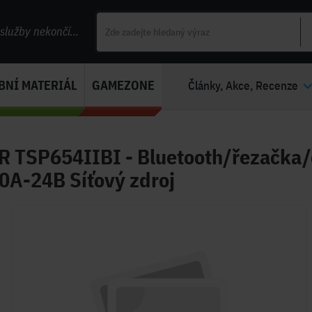
lužby nekončí...
BNÍ MATERIÁL
GAMEZONE
Články, Akce, Recenze
R TSP654IIBI - Bluetooth/řezačka/č
0A-24B Síťový zdroj