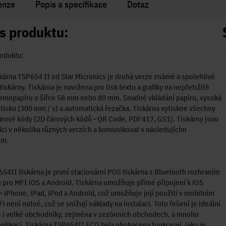
enze
Popis a specifikace
Dotaz
s produktu:
oduktu:
kárna TSP654 II od Star Micronics je druhá verze známé a spolehlivé
iskárny. Tiskárna je navržena pro tisk textu a grafiky na nepřetržité
rmopapíru o šířce 58 mm nebo 80 mm. Snadné vkládání papíru, vysoká
 tisku (300 mm / s) a automatická řezačka. Tiskárna vytiskne všechny
rové kódy (2D čárových kódů - QR Code, PDF417, GS1). Tiskárny jsou
ici v několika různých verzích a komunikovat v následujícím
em.
54II tiskárna je první stacionární POS tiskárna s Bluetooth rozhraním
pro MFI iOS a Android. Tiskárna umožňuje přímé připojení k iOS
 - iPhone, iPad, iPod a Android, což umožňuje její použití v mobilním
i není nutné, což se snižují náklady na instalaci. Toto řešení je ideální
 i velké obchodníky, zejména v sezónních obchodech, a mnoho
aplikací. Tiskárna TSP654II ECO byla obohacena funkcemi, jako je