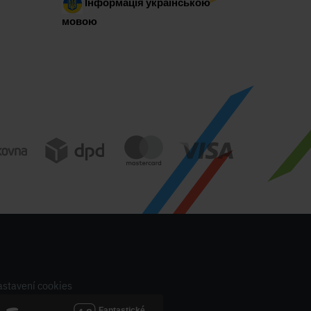
Інформація українською
мовою
stavení cookies