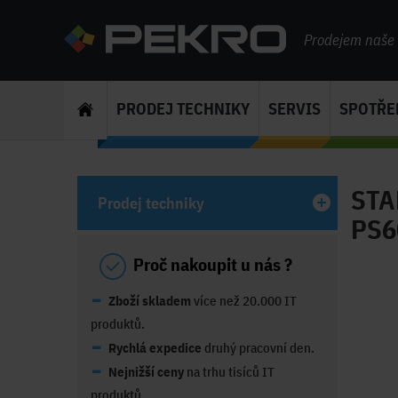
Prodejem naše s
PRODEJ TECHNIKY
SERVIS
SPOTŘE
STA
Prodej techniky
PS6
Proč nakoupit u nás ?
Zboží skladem
více než 20.000 IT
produktů.
Rychlá expedice
druhý pracovní den.
Nejnižší ceny
na trhu tisíců IT
produktů.