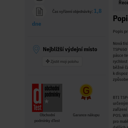
Rec
1,8
Čas vyřízení objednávky:
Popi
dne
Popis pr
Nová tis
Nejbližší výdejní místo
TSP650 t
pásce te
rychlost
Zjistit moji polohu
běžné čá
k dispoz
způsob
BTI TSP6
určeným 
zařízení
Obchodní
Garance nákupu
POS. WiF
podmínky dTest
pro malé
dalších 