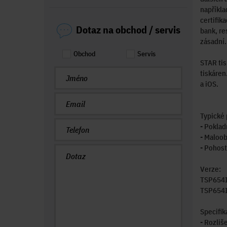
napříkla
certifik
Dotaz na obchod / servis
bank, re
zásadní.
Obchod
Servis
STAR tis
tiskáren
a iOS.
Typické 
- Poklad
- Maloo
- Pohost
Verze:
TSP654II
TSP654II
Specifik
- Rozliš