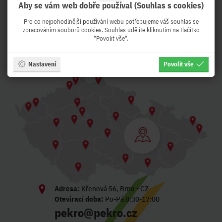
PeKro - IT eshop, ale se
Aby se vám web dobře používal (Souhlas s cookies)
službami !
Pro co nejpohodlnější používání webu potřebujeme váš souhlas se
zpracováním souborů cookies. Souhlas udělíte kliknutím na tlačítko
Z Brna expedujeme druhý pracovní den k
"Povolit vše".
Vám !
Nastavení
Povolit vše
Adresa:
Křenová 56, Brno - CZ
Otevírací doba:
Po-Pá 8:30-17:00
pekro@pekro.cz