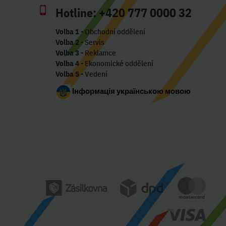
Hotline:
+420 777 0000 32
Volba 1
- Obchodní oddělení
Volba 2
- Servis
Volba 3
- Reklamce
Volba 4
- Ekonomické oddělení
Volba 5
- Vedení
Інформація українською мовою