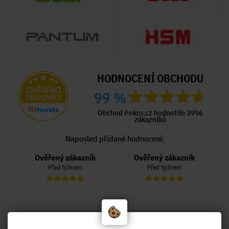
HODNOCENÍ OBCHODU
99 %
Obchod Pekro.cz hodnotilo 3996
zákazníků
Naposled přidané hodnocení:
Ověřený zákazník
Ověřený zákazník
Před týdnem
Před týdnem