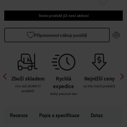
Tento produkt již není aktivní
Připomenout nákup později
Zboží skladem
Rychlá
Nejnižší ceny
Z
míst
expedice
více než 20.000 IT
na trhu tisíců produktů
produktů
R i SK
druhý pracovní den
Zakl
Recenze
Popis a specifikace
Dotaz