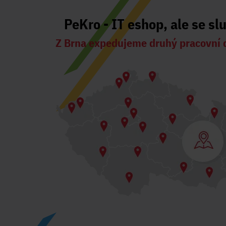
PeKro - IT eshop, ale se sl
Z Brna expedujeme druhý pracovní 