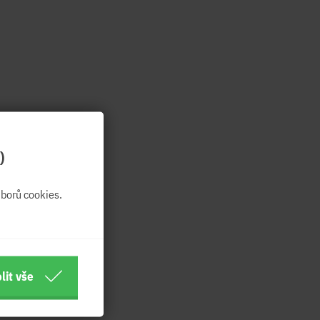
)
borů cookies.
lit vše