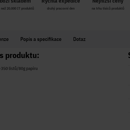
boží skladem
Rychlá expedice
Nejnižší ceny
 než 20.000 IT produktů
druhý pracovní den
na trhu tisíců produktů
enze
Popis a specifikace
Dotaz
s produktu:
350 listů/80g papíru