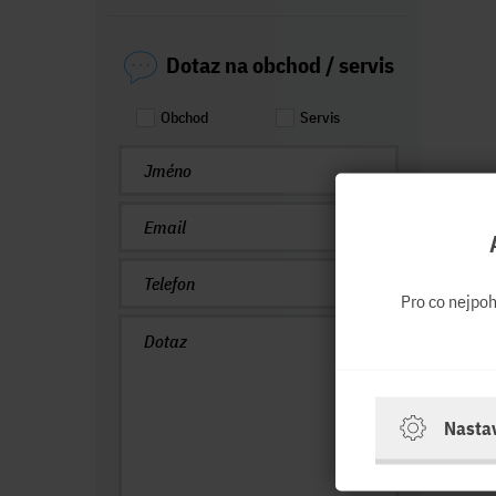
Dotaz na obchod / servis
Obchod
Servis
Pro co nejpo
Nasta