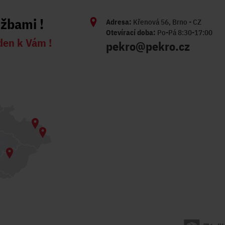
užbami !
Adresa:
Křenová 56, Brno - CZ
Otevírací doba:
Po-Pá 8:30-17:00
den k Vám !
pekro@pekro.cz