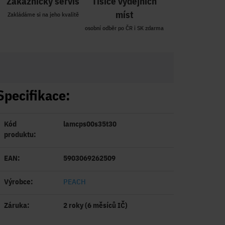
Zákaznický servis
Tisíce výdejních
míst
Zakládáme si na jeho kvalitě
osobní odběr po ČR i SK zdarma
Specifikace:
Kód
lamcps00s35t30
produktu:
EAN:
5903069262509
Výrobce:
PEACH
Záruka:
2 roky (6 měsíců IČ)