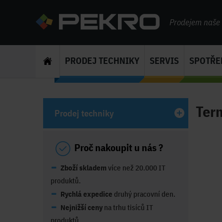
Prodejem naše s
PRODEJ TECHNIKY
SERVIS
SPOTŘE
Term
Prodej techniky
Proč nakoupit u nás ?
Zboží skladem
více než 20.000 IT
produktů.
Rychlá expedice
druhý pracovní den.
Nejnižší ceny
na trhu tisíců IT
produktů.