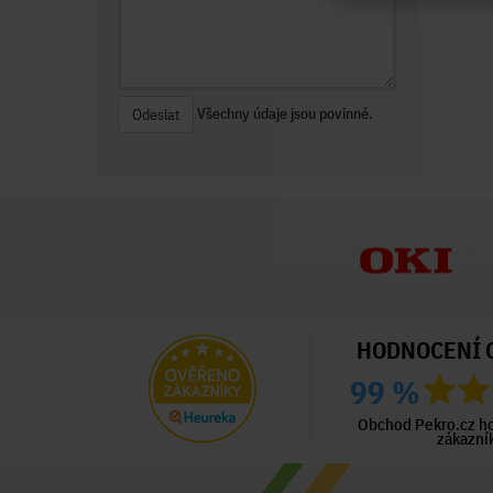
Všechny údaje jsou povinné.
Odeslat
HODNOCENÍ 
99 %
ný zákazník
Ověřený zákazník
Ověřený zákazník
ed 2 dny
Před 2 dny
Před 6 dny
Obchod Pekro.cz h
zákazní