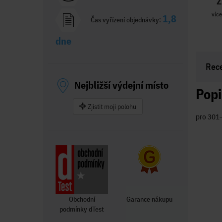
Z
více
1,8
Čas vyřízení objednávky:
dne
Rec
Nejbližší výdejní místo
Popi
Zjistit moji polohu
pro 301–
Obchodní
Garance nákupu
podmínky dTest