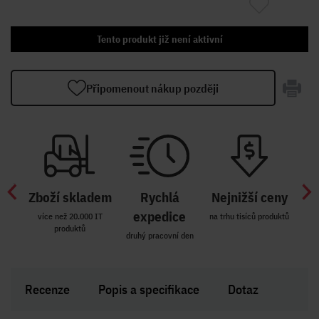
Tento produkt již není aktivní
Připomenout nákup později
Zboží skladem
Rychlá
Nejnižší ceny
Z
míst
expedice
více než 20.000 IT
na trhu tisíců produktů
produktů
R i SK
druhý pracovní den
Zakl
Recenze
Popis a specifikace
Dotaz