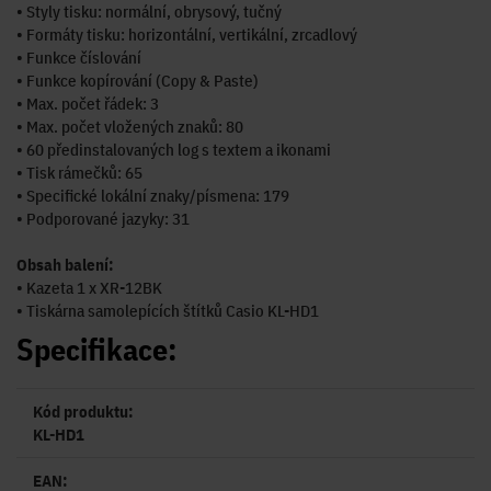
• Styly tisku: normální, obrysový, tučný
• Formáty tisku: horizontální, vertikální, zrcadlový
• Funkce číslování
• Funkce kopírování (Copy & Paste)
• Max. počet řádek: 3
• Max. počet vložených znaků: 80
• 60 předinstalovaných log s textem a ikonami
• Tisk rámečků: 65
• Specifické lokální znaky/písmena: 179
• Podporované jazyky: 31
Obsah balení:
• Kazeta 1 x XR-12BK
• Tiskárna samolepících štítků Casio KL-HD1
Specifikace:
Kód produktu:
KL-HD1
EAN: