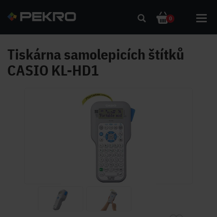
Toggl
0
navig
Tiskárna samolepicích štítků
CASIO KL-HD1