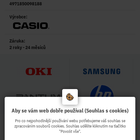
4971850098188
Výrobce:
Záruka:
2 roky - 24 měsíců
Aby se vám web dobře používal (Souhlas s cookies)
Pro co nejpohodlnější používání webu potřebujeme váš souhlas se
HODNOCENÍ OBCHODU
zpracováním souborů cookies. Souhlas udělíte kliknutím na tlačítko
99 %
"Povolit vše".