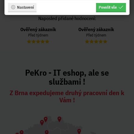
Obchod Pekro.cz hodnotilo 3996
zákazníků
Nastavení
Povolit vše
Naposled přidané hodnocení:
Ověřený zákazník
Ověřený zákazník
Před týdnem
Před týdnem
PeKro - IT eshop, ale se
službami !
Z Brna expedujeme druhý pracovní den k
Vám !