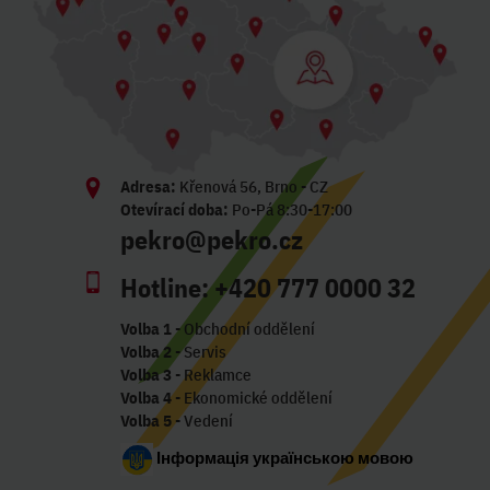
Adresa:
Křenová 56, Brno - CZ
Otevírací doba:
Po-Pá 8:30-17:00
pekro@pekro.cz
Hotline:
+420 777 0000 32
Volba 1
- Obchodní oddělení
Volba 2
- Servis
Volba 3
- Reklamce
Volba 4
- Ekonomické oddělení
Volba 5
- Vedení
Інформація українською мовою