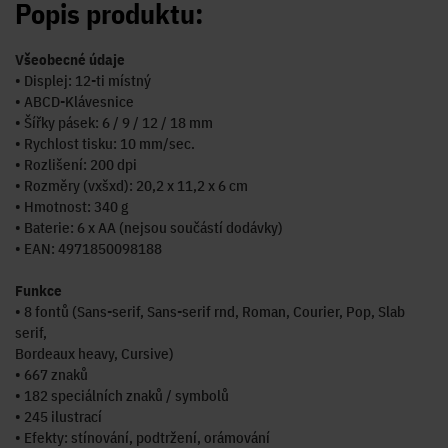
Popis produktu:
Všeobecné údaje
• Displej: 12-ti místný
• ABCD-Klávesnice
• Šířky pásek: 6 / 9 / 12 / 18 mm
• Rychlost tisku: 10 mm/sec.
• Rozlišení: 200 dpi
• Rozměry (vxšxd): 20,2 x 11,2 x 6 cm
• Hmotnost: 340 g
• Baterie: 6 x AA (nejsou součástí dodávky)
• EAN: 4971850098188
Funkce
• 8 fontů (Sans-serif, Sans-serif rnd, Roman, Courier, Pop, Slab
serif,
Bordeaux heavy, Cursive)
• 667 znaků
• 182 speciálních znaků / symbolů
• 245 ilustrací
• Efekty: stínování, podtržení, orámování