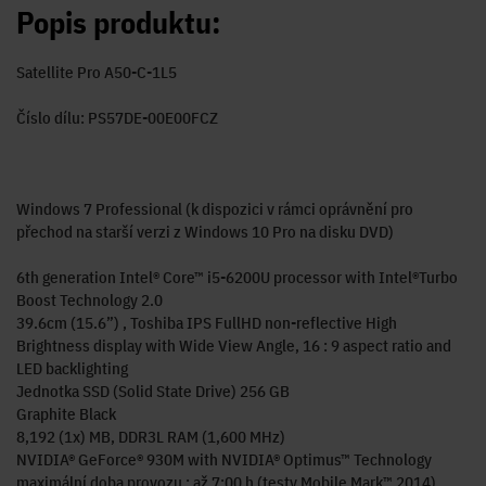
Popis produktu:
Satellite Pro A50-C-1L5
Číslo dílu: PS57DE-00E00FCZ
Windows 7 Professional (k dispozici v rámci oprávnění pro
přechod na starší verzi z Windows 10 Pro na disku DVD)
6th generation Intel® Core™ i5-6200U processor with Intel®Turbo
Boost Technology 2.0
39.6cm (15.6”) , Toshiba IPS FullHD non-reflective High
Brightness display with Wide View Angle, 16 : 9 aspect ratio and
LED backlighting
Jednotka SSD (Solid State Drive) 256 GB
Graphite Black
8,192 (1x) MB, DDR3L RAM (1,600 MHz)
NVIDIA® GeForce® 930M with NVIDIA® Optimus™ Technology
maximální doba provozu : až 7:00 h (testy Mobile Mark™ 2014)