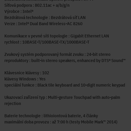
Síťová podpora : 802.11ac + a/b/g/n
Výrobce : Intel®
Bezdrátová technologie : Bezdrátová síť LAN
Verze : Intel® Dual Band Wireless-AC 8260
Komunikace v pevné síti topologie : Gigabit Ethernet LAN
rychlost : 10BASE-T/100BASE-TX/1000BASE-T
Zvukový systém podporovaný formát zvuku : 24-bit stereo
reproduktory : built-in stereo speakers, enhanced by DTS® Sound™
Klávesnice klávesy : 102
klávesy Windows : Yes
speciální funkce : Black tile keyboard and 10-digit numeric keypad
Ukazovací zařízení typ : Multi-gesture Touchpad with auto-palm
rejection
Baterie technologie : lithioiontová baterie, 4 články
maximální doba provozu : až 7:00 h (testy Mobile Mark™ 2014)