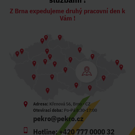
Z Brna expedujeme druhý pracovní den k
Vám !
Adresa:
Křenová 56, Brno - CZ
Otevírací doba:
Po-Pá 8:30-17:00
pekro@pekro.cz
Hotline:
+420 777 0000 32