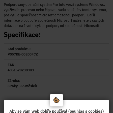
Podporovaný operační systém Pro tuto verzi systému Windows,
využívající procesor nebo čipovou sadu použité v tomto systému,
poskytuje společnost Microsoft omezenou podporu. Další
informace o podpoře společnosti Microsoft naleznete v častých
dotazech na životní cyklus podpory od společnosti Microsoft..
Specifikace:
Kód produktu:
PS57DE-00E00FCZ
EAN:
4051528230383
Záruka:
3 roky - 36 měsíců
Články:
Aby se vám web dobře používal (Souhlas s cookies)