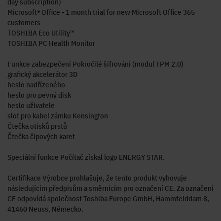
day subscription)
Microsoft® Office - 1 month trial for new Microsoft Office 365
customers
TOSHIBA Eco Utility™
TOSHIBA PC Health Monitor
Funkce zabezpečení Pokročilé šifrování (modul TPM 2.0)
grafický akcelerátor 3D
heslo nadřízeného
heslo pro pevný disk
heslo uživatele
slot pro kabel zámku Kensington
Čtečka otisků prstů
Čtečka čipových karet
Speciální funkce Počítač získal logo ENERGY STAR.
Certifikace Výrobce prohlašuje, že tento produkt vyhovuje
následujícím předpisům a směrnicím pro označení CE. Za označení
CE odpovídá společnost Toshiba Europe GmbH, Hammfelddam 8,
41460 Neuss, Německo.