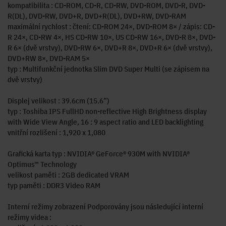
kompatibilita : CD-ROM, CD-R, CD-RW, DVD-ROM, DVD-R, DVD-
R(DL), DVD-RW, DVD+R, DVD+R(DL), DVD+RW, DVD-RAM
maximální rychlost : čtení: CD-ROM 24×, DVD-ROM 8× / zápis: CD-
R 24×, CD-RW 4×, HS CD-RW 10×, US CD-RW 16×, DVD-R 8×, DVD-
R 6× (dvě vrstvy), DVD-RW 6×, DVD+R 8×, DVD+R 6× (dvě vrstvy),
DVD+RW 8×, DVD-RAM 5×
typ : Multifunkční jednotka Slim DVD Super Multi (se zápisem na
dvě vrstvy)
Displej velikost : 39.6cm (15.6”)
typ : Toshiba IPS FullHD non-reflective High Brightness display
with Wide View Angle, 16 : 9 aspect ratio and LED backlighting
vnitřní rozlišení : 1,920 x 1,080
Grafická karta typ : NVIDIA® GeForce® 930M with NVIDIA®
Optimus™ Technology
velikost paměti : 2GB dedicated VRAM
typ paměti : DDR3 Video RAM
Interní režimy zobrazení Podporovány jsou následující interní
režimy videa :