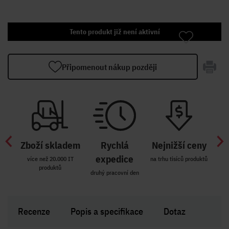
Tento produkt již není aktivní
Připomenout nákup později
Zboží skladem
Rychlá
Nejnižší ceny
Z
míst
expedice
více než 20.000 IT
na trhu tisíců produktů
produktů
R i SK
druhý pracovní den
Zakl
Recenze
Popis a specifikace
Dotaz