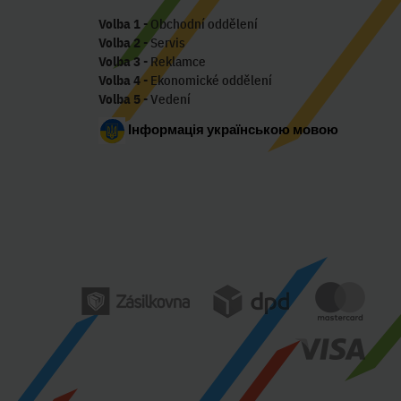
Volba 1
- Obchodní oddělení
Volba 2
- Servis
Volba 3
- Reklamce
Volba 4
- Ekonomické oddělení
Volba 5
- Vedení
Інформація українською мовою