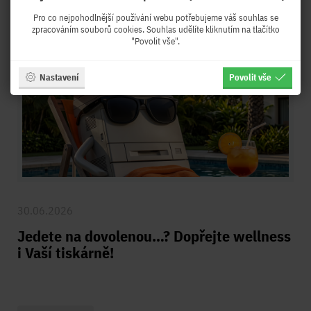
Pro co nejpohodlnější používání webu potřebujeme váš souhlas se
zpracováním souborů cookies. Souhlas udělíte kliknutím na tlačítko
"Povolit vše".
Nastavení
Povolit vše
30.06.2026
Jedete na dovolenou…? Dopřejte wellness
i Vaší tiskárně!