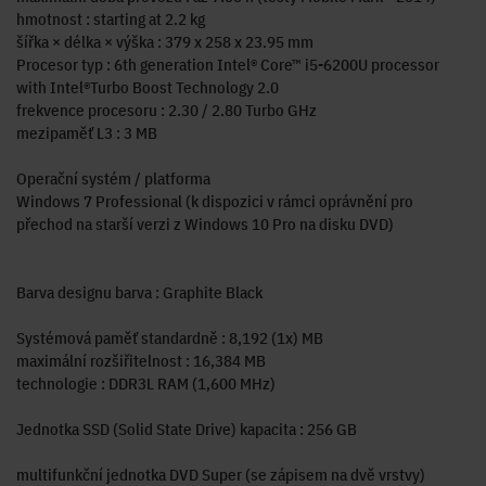
hmotnost : starting at 2.2 kg
šířka × délka × výška : 379 x 258 x 23.95 mm
Procesor typ : 6th generation Intel® Core™ i5-6200U processor
with Intel®Turbo Boost Technology 2.0
frekvence procesoru : 2.30 / 2.80 Turbo GHz
mezipaměť L3 : 3 MB
Operační systém / platforma
Windows 7 Professional (k dispozici v rámci oprávnění pro
přechod na starší verzi z Windows 10 Pro na disku DVD)
Barva designu barva : Graphite Black
Systémová paměť standardně : 8,192 (1x) MB
maximální rozšiřitelnost : 16,384 MB
technologie : DDR3L RAM (1,600 MHz)
Jednotka SSD (Solid State Drive) kapacita : 256 GB
multifunkční jednotka DVD Super (se zápisem na dvě vrstvy)