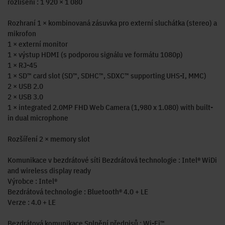
rozlišení : 1 920 × 1 080
Rozhraní 1 × kombinovaná zásuvka pro externí sluchátka (stereo) a
mikrofon
1 × externí monitor
1 × výstup HDMI (s podporou signálu ve formátu 1080p)
1 × RJ-45
1 × SD™ card slot (SD™, SDHC™, SDXC™ supporting UHS-I, MMC)
2 × USB 2.0
2 × USB 3.0
1 × integrated 2.0MP FHD Web Camera (1,980 x 1.080) with built-
in dual microphone
Rozšíření 2 × memory slot
Komunikace v bezdrátové síti Bezdrátová technologie : Intel® WiDi
and wireless display ready
Výrobce : Intel®
Bezdrátová technologie : Bluetooth® 4.0 + LE
Verze : 4.0 + LE
Bezdrátová komunikace Splnění předpisů : Wi-Fi™