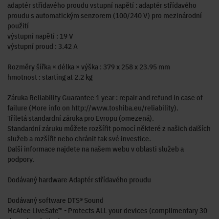
adaptér střídavého proudu vstupní napětí : adaptér střídavého
proudu s automatickým senzorem (100/240 V) pro mezinárodní
použití
výstupní napětí : 19 V
výstupní proud : 3.42 A
Rozměry šířka × délka × výška : 379 x 258 x 23.95 mm
hmotnost : starting at 2.2 kg
Záruka Reliability Guarantee 1 year : repair and refund in case of
failure (More info on http://www.toshiba.eu/reliability).
Tříletá standardní záruka pro Evropu (omezená).
Standardní záruku můžete rozšířit pomocí některé z našich dalších
služeb a rozšířit nebo chránit tak své investice.
Další informace najdete na našem webu v oblasti služeb a
podpory.
Dodávaný hardware Adaptér střídavého proudu
Dodávaný software DTS® Sound
McAfee LiveSafe™ - Protects ALL your devices (complimentary 30