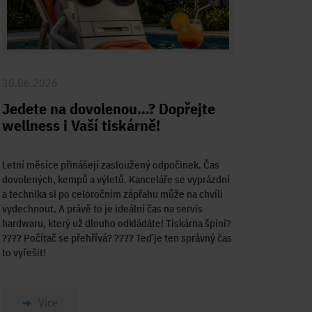
30.06.2026
Jedete na dovolenou…? Dopřejte
wellness i Vaší tiskárně!
Letní měsíce přinášejí zasloužený odpočinek. Čas
dovolených, kempů a výletů. Kanceláře se vyprázdní
a technika si po celoročním zápřahu může na chvíli
vydechnout. A právě to je ideální čas na servis
hardwaru, který už dlouho odkládáte! Tiskárna špiní?
????️ Počítač se přehřívá? ???? Teď je ten správný čas
to vyřešit!
Více