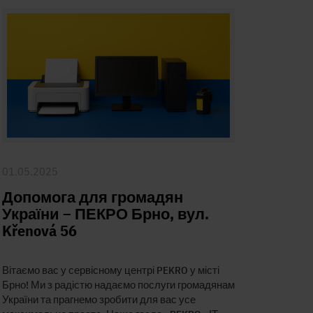
01.05.2025
Допомога для громадян
України – ПЕКРО Брно, вул.
Křenová 56
Вітаємо вас у сервісному центрі PEKRO у місті
Брно! Ми з радістю надаємо послуги громадянам
України та прагнемо зробити для вас усе