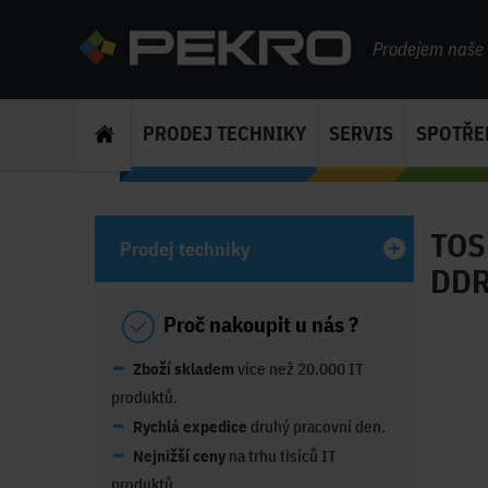
Prodejem naše s
PRODEJ TECHNIKY
SERVIS
SPOTŘE
TOS
Prodej techniky
DDR
Proč nakoupit u nás ?
Zboží skladem
více než 20.000 IT
produktů.
Rychlá expedice
druhý pracovní den.
Nejnižší ceny
na trhu tisíců IT
produktů.