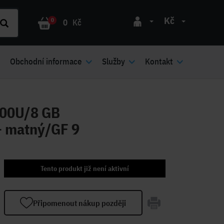
Kč
0
0
Kč
Obchodní informace
Služby
Kontakt
200U/8 GB
 matný/GF 9
Tento produkt již není aktivní
Připomenout nákup později