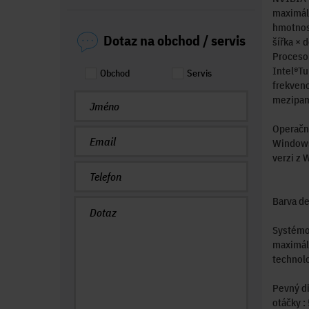
maximáln
hmotnost
Dotaz na obchod / servis
šířka × 
Procesor
Intel®Tu
Obchod
Servis
frekvenc
mezipam
Operační
Windows 
verzi z 
Barva de
Systémo
maximáln
technol
Pevný di
otáčky :