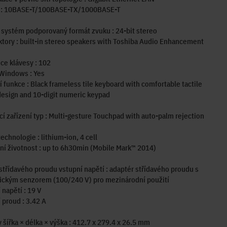
t : 10BASE-T/100BASE-TX/1000BASE-T
systém podporovaný formát zvuku : 24-bit stereo
tory : built-in stereo speakers with Toshiba Audio Enhancement
ce klávesy : 102
 Windows : Yes
í funkce : Black frameless tile keyboard with comfortable tactile
esign and 10-digit numeric keypad
í zařízení typ : Multi-gesture Touchpad with auto-palm rejection
technologie : lithium-ion, 4 cell
í životnost : up to 6h30min (Mobile Mark™ 2014)
střídavého proudu vstupní napětí : adaptér střídavého proudu s
ickým senzorem (100/240 V) pro mezinárodní použití
 napětí : 19 V
 proud : 3.42 A
šířka × délka × výška : 412.7 x 279.4 x 26.5 mm