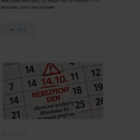
максимально просто. Наше гасло - PEKRO - ІТ-
магазин, але з послугами
Více
31.03.2025