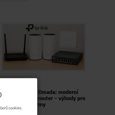
15.10.2025
TP-Link Deco a Omada: moderní
)
řešení vs levný router – výhody pro
domácnosti i firmy
borů cookies.