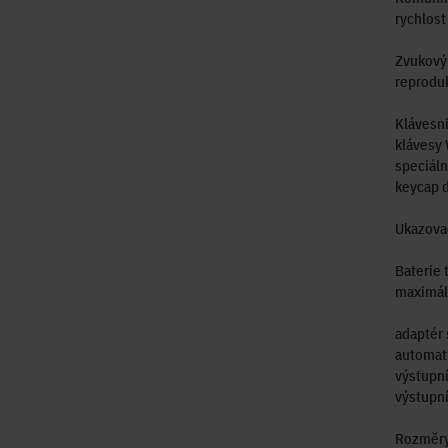
rychlos
Zvukový 
reproduk
Klávesni
klávesy
speciáln
keycap d
Ukazovac
Baterie 
maximáln
adaptér 
automat
výstupní
výstupní
Rozměry 