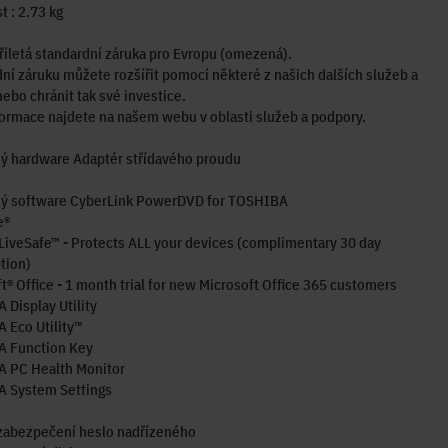
 : 2.73 kg
říletá standardní záruka pro Evropu (omezená).
ní záruku můžete rozšířit pomocí některé z našich dalších služeb a
 nebo chránit tak své investice.
formace najdete na našem webu v oblasti služeb a podpory.
ý hardware Adaptér střídavého proudu
ý software CyberLink PowerDVD for TOSHIBA
e®
iveSafe™ - Protects ALL your devices (complimentary 30 day
tion)
t® Office - 1 month trial for new Microsoft Office 365 customers
Display Utility
 Eco Utility™
 Function Key
 PC Health Monitor
 System Settings
zabezpečení heslo nadřízeného