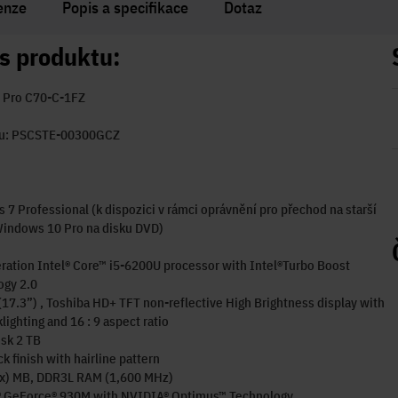
enze
Popis a specifikace
Dotaz
s produktu:
e Pro C70-C-1FZ
ílu: PSCSTE-00300GCZ
7 Professional (k dispozici v rámci oprávnění pro přechod na starší
Windows 10 Pro na disku DVD)
ration Intel® Core™ i5-6200U processor with Intel®Turbo Boost
ogy 2.0
17.3”) , Toshiba HD+ TFT non-reflective High Brightness display with
lighting and 16 : 9 aspect ratio
sk 2 TB
ck finish with hairline pattern
1x) MB, DDR3L RAM (1,600 MHz)
 GeForce® 930M with NVIDIA® Optimus™ Technology