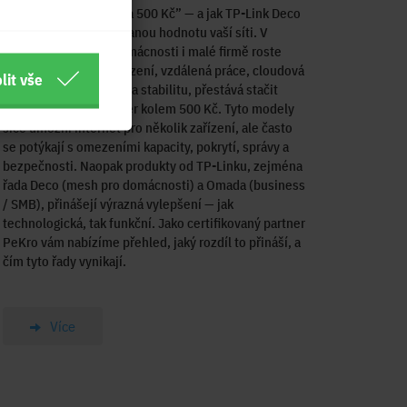
Proč nestačí “router za 500 Kč” — a jak TP-Link Deco
a Omada dodávají přidanou hodnotu vaší síti. V
dnešní době, kdy v domácnosti i malé firmě roste
počet připojených zařízení, vzdálená práce, cloudová
lit vše
správa a vyšší nároky na stabilitu, přestává stačit
levný bezdrátový router kolem 500 Kč. Tyto modely
sice umožní internet pro několik zařízení, ale často
se potýkají s omezeními kapacity, pokrytí, správy a
bezpečnosti. Naopak produkty od TP-Linku, zejména
řada Deco (mesh pro domácnosti) a Omada (business
/ SMB), přinášejí výrazná vylepšení — jak
technologická, tak funkční. Jako certifikovaný partner
PeKro vám nabízíme přehled, jaký rozdíl to přináší, a
čím tyto řady vynikají.
Více