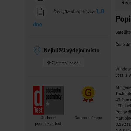
Rec
1,8
Čas vyřízení objednávky:
Popi
dne
Satellit
Číslo d
Nejbližší výdejní místo
Zjistit moji polohu
Windows 
verzi z 
6th gene
Technol
43.9cm (
LED back
Pevný di
Obchodní
Garance nákupu
Matt bla
podmínky dTest
8,192 (
NVIDIA®