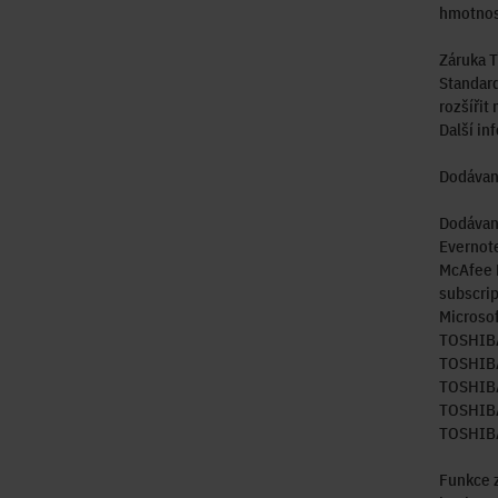
hmotnost
Záruka T
Standard
rozšířit
Další in
Dodávan
Dodávan
Evernot
McAfee L
subscrip
Microsof
TOSHIBA 
TOSHIBA
TOSHIBA
TOSHIBA
TOSHIBA
Funkce 