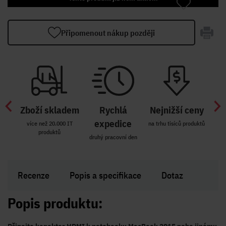
Připomenout nákup později
Zboží skladem
Rychlá
Nejnižší ceny
Z
míst
expedice
více než 20.000 IT
na trhu tisíců produktů
produktů
R i SK
druhý pracovní den
Zakl
Recenze
Popis a specifikace
Dotaz
Popis produktu: