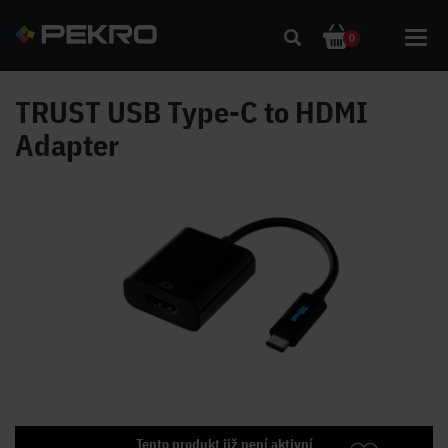
Toggl
0
navig
TRUST USB Type-C to HDMI
Adapter
Tento produkt již není aktivní