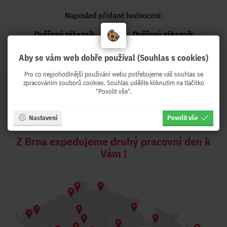
Naposled přidané hodnocení:
Ověřený zákazník
Ověřený zákazník
Před týdnem
Před týdnem
Aby se vám web dobře používal (Souhlas s cookies)
Pro co nejpohodlnější používání webu potřebujeme váš souhlas se
zpracováním souborů cookies. Souhlas udělíte kliknutím na tlačítko
"Povolit vše".
PeKro - IT eshop, ale se
Nastavení
Povolit vše
službami !
Z Brna expedujeme druhý pracovní den k
Vám !