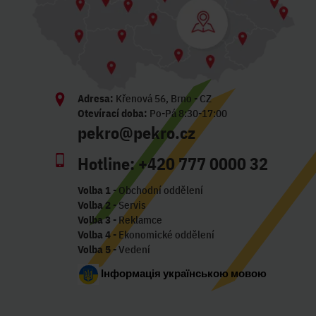
Adresa:
Křenová 56, Brno - CZ
Otevírací doba:
Po-Pá 8:30-17:00
pekro@pekro.cz
Hotline:
+420 777 0000 32
Volba 1
- Obchodní oddělení
Volba 2
- Servis
Volba 3
- Reklamce
Volba 4
- Ekonomické oddělení
Volba 5
- Vedení
Інформація українською мовою