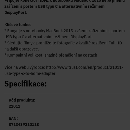
Připojte konektor HDMI k notebooku MacBook 2015 nebo jinému
zařízení s portem USB typu C a alternativním režimem
DisplayPort.
Klíčové funkce
* Funguje s notebooky MacBook 2015 a všemi zařízeními s portem
USB typu C a alternativním režimem DisplayPort.
* Sledujte filmy a prohlížejte fotografie v kvalitě rozlišení Full HD
na další obrazovce.
* Kompaktní velikost, snadné přenášení na cestách
Více na webu výrobce: http://www.trust.com/en/product/21011-
usb-type-c-to-hdmi-adapter
Specifikace:
Kód produktu:
21011
EAN:
8713439210118