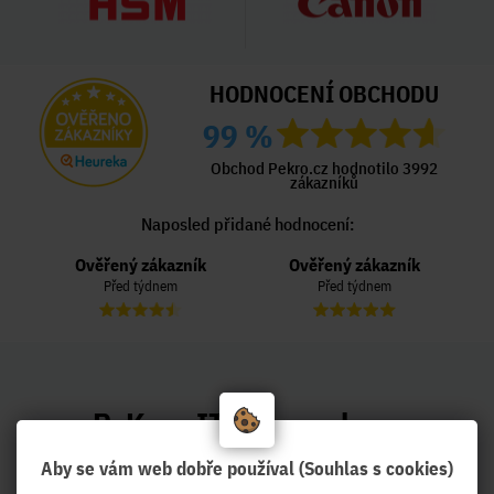
HODNOCENÍ OBCHODU
99 %
Obchod Pekro.cz hodnotilo 3992
zákazníků
Naposled přidané hodnocení:
Ověřený zákazník
Ověřený zákazník
Před týdnem
Před týdnem
PeKro - IT eshop, ale se
službami !
Aby se vám web dobře používal (Souhlas s cookies)