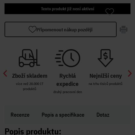
Tento produkt již není aktivní
Připomenout nákup později
Zboží skladem
Rychlá
Nejnižší ceny
Z
míst
expedice
více než 20.000 IT
na trhu tisíců produktů
produktů
R i SK
druhý pracovní den
Zakl
Recenze
Popis a specifikace
Dotaz
Popis produktu: