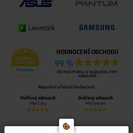
HODNOCENÍ OBCHODU
99 %
Obchod Pekro.cz hodnotilo 3997
zákazníků
Naposled přidané hodnocení:
Ověřený zákazník
Ověřený zákazník
Před 5 dny
Před týdnem