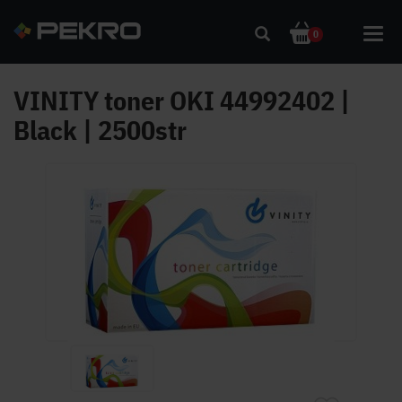
Toggl
0
navig
VINITY toner OKI 44992402 |
Black | 2500str