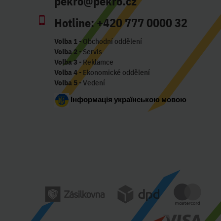
pekro@pekro.cz
Hotline:
+420 777 0000 32
Volba 1
- Obchodní oddělení
Volba 2
- Servis
Volba 3
- Reklamce
Volba 4
- Ekonomické oddělení
Volba 5
- Vedení
Інформація українською мовою