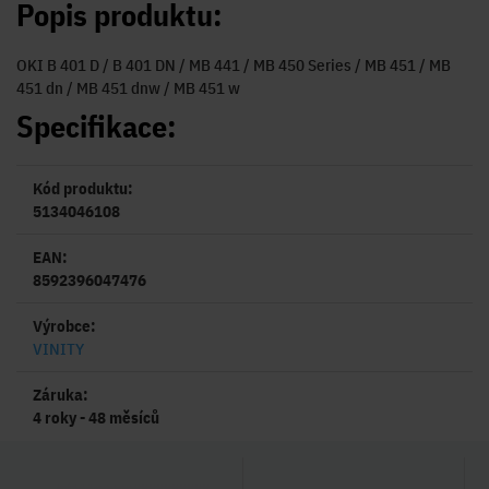
Popis produktu:
OKI B 401 D / B 401 DN / MB 441 / MB 450 Series / MB 451 / MB
451 dn / MB 451 dnw / MB 451 w
Specifikace:
Kód produktu:
5134046108
EAN:
8592396047476
Výrobce:
VINITY
Záruka:
4 roky - 48 měsíců