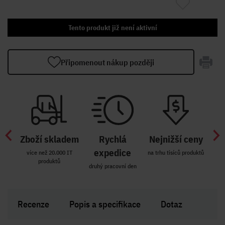
Tento produkt již není aktivní
Připomenout nákup později
Zboží skladem
Rychlá
Nejnižší ceny
Z
míst
expedice
více než 20.000 IT
na trhu tisíců produktů
produktů
R i SK
druhý pracovní den
Zakl
Recenze
Popis a specifikace
Dotaz