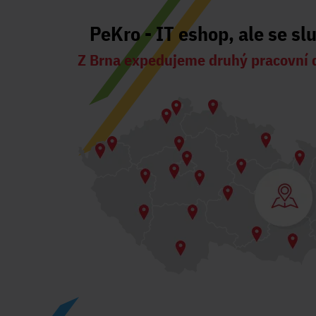
PeKro - IT eshop, ale se sl
Z Brna expedujeme druhý pracovní 