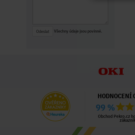
Všechny údaje jsou povinné.
Odeslat
HODNOCENÍ 
99 %
ný zákazník
Ověřený zákazník
Ověřený zákazník
ed 2 dny
Před 2 dny
Před 6 dny
Obchod Pekro.cz h
zákazní