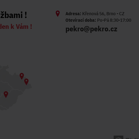
užbami !
Adresa:
Křenová 56, Brno - CZ
Otevírací doba:
Po-Pá 8:30-17:00
den k Vám !
pekro@pekro.cz