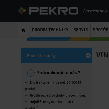
Prodejem naše s
PRODEJ TECHNIKY
SERVIS
SPOTŘE
VIN
Prodej techniky
Proč nakoupit u nás ?
Zboží skladem
více než 20.000 IT
produktů.
Rychlá expedice
druhý pracovní den.
Nejnižší ceny
na trhu tisíců IT
produktů.