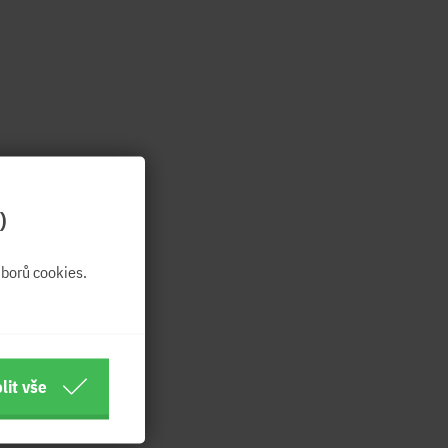
)
borů cookies.
lit vše