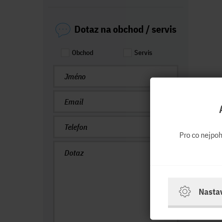
Dotaz na obchod / servis
Obchod
Servis
Pro co nejpo
Nasta