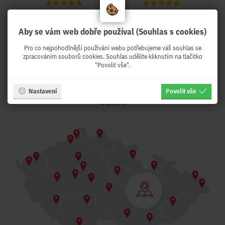
Aby se vám web dobře používal (Souhlas s cookies)
Pro co nejpohodlnější používání webu potřebujeme váš souhlas se
PeKro - IT eshop, ale se
zpracováním souborů cookies. Souhlas udělíte kliknutím na tlačítko
"Povolit vše".
službami !
Z Brna expedujeme druhý pracovní den k
Nastavení
Povolit vše
Vám !