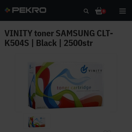
Toggl
0
navig
VINITY toner SAMSUNG CLT-
K504S | Black | 2500str