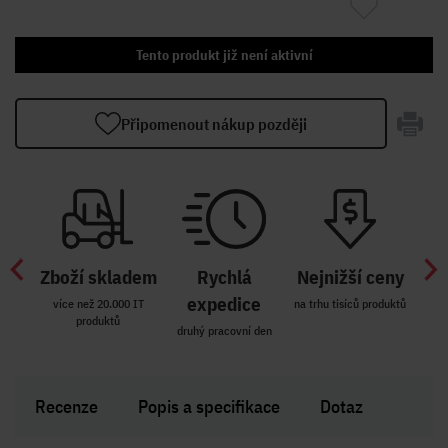
Tento produkt již není aktivní
Připomenout nákup později
Zboží skladem
Rychlá
Nejnižší ceny
Z
míst
expedice
více než 20.000 IT
na trhu tisíců produktů
produktů
R i SK
druhý pracovní den
Zakl
Recenze
Popis a specifikace
Dotaz