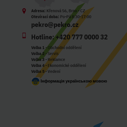
Adresa:
Křenová 56, Brno - CZ
Otevírací doba:
Po-Pá 8:30-17:00
pekro@pekro.cz
Hotline:
+420 777 0000 32
Volba 1
- Obchodní oddělení
Volba 2
- Servis
Volba 3
- Reklamce
Volba 4
- Ekonomické oddělení
Volba 5
- Vedení
Інформація українською мовою