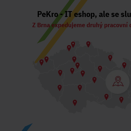
PeKro - IT eshop, ale se sl
Z Brna expedujeme druhý pracovní 