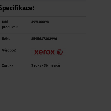
Specifikace:
Kód
497L00098
produktu:
EAN:
8595617302996
Výrobce:
Záruka:
3 roky - 36 měsíců