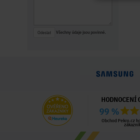
Všechny údaje jsou povinné.
Odeslat
HODNOCENÍ 
99 %
ný zákazník
Ověřený zákazník
Ověřený zákazník
ed 3 dny
Před 4 dny
Před 4 dny
Obchod Pekro.cz h
zákazní