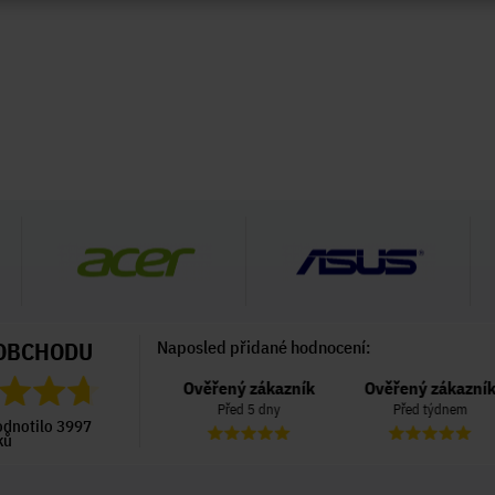
OBCHODU
Naposled přidané hodnocení:
Ověřený zákazník
Ověřený zákazník
Ověřený zákazník
Před 5 dny
Před 5 dny
Před týdnem
odnotilo 3997
ků