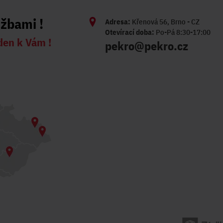
užbami !
Adresa:
Křenová 56, Brno - CZ
Otevírací doba:
Po-Pá 8:30-17:00
den k Vám !
pekro@pekro.cz