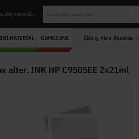
lužby nekončí...
BNÍ MATERIÁL
GAMEZONE
Články, Akce, Recenze
ox alter. INK HP C9505EE 2x21ml