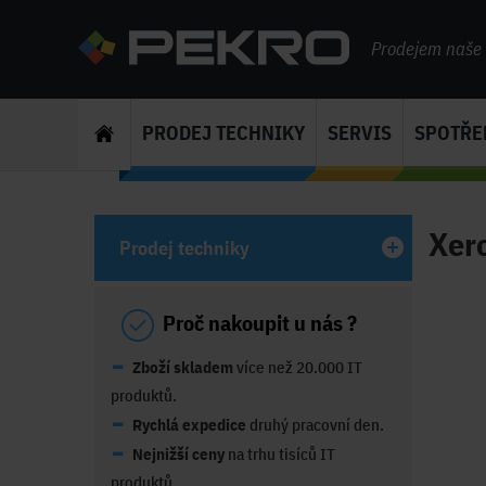
Prodejem naše s
PRODEJ TECHNIKY
SERVIS
SPOTŘE
Xer
Prodej techniky
Proč nakoupit u nás ?
Zboží skladem
více než 20.000 IT
produktů.
Rychlá expedice
druhý pracovní den.
Nejnižší ceny
na trhu tisíců IT
produktů.