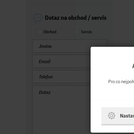
Dotaz na obchod / servis
Obchod
Servis
Pro co nejpo
Nasta