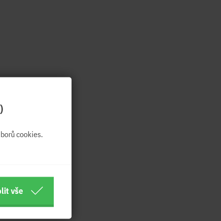
)
borů cookies.
lit vše