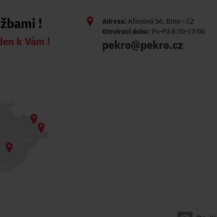
užbami !
Adresa:
Křenová 56, Brno - CZ
Otevírací doba:
Po-Pá 8:30-17:00
den k Vám !
pekro@pekro.cz