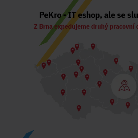
PeKro - IT eshop, ale se sl
Z Brna expedujeme druhý pracovní 