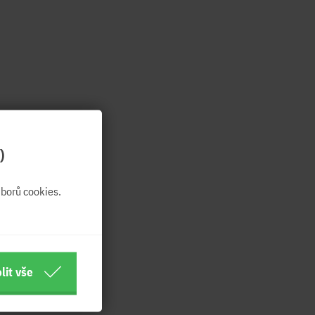
)
borů cookies.
lit vše