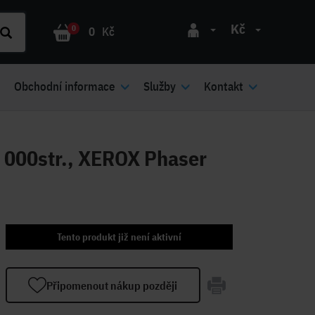
Kč
0
0
Kč
Obchodní informace
Služby
Kontakt
 000str., XEROX Phaser
Tento produkt již není aktivní
Připomenout nákup později