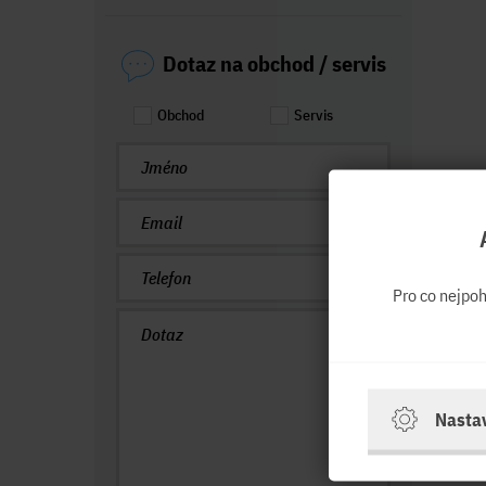
Dotaz na obchod / servis
Obchod
Servis
Pro co nejpo
Nasta