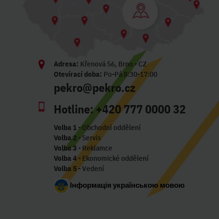
Adresa:
Křenová 56, Brno - CZ
Otevírací doba:
Po-Pá 8:30-17:00
pekro@pekro.cz
Hotline:
+420 777 0000 32
Volba 1
- Obchodní oddělení
Volba 2
- Servis
Volba 3
- Reklamce
Volba 4
- Ekonomické oddělení
Volba 5
- Vedení
Інформація українською мовою