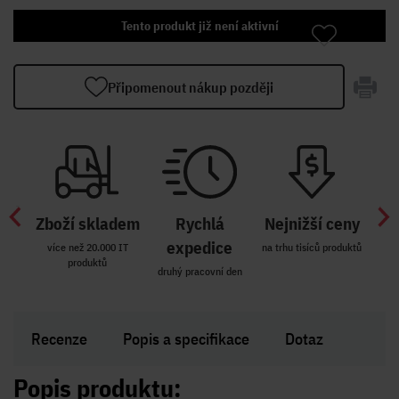
Tento produkt již není aktivní
Připomenout nákup později
Zboží skladem
Rychlá
Nejnižší ceny
Z
míst
expedice
více než 20.000 IT
na trhu tisíců produktů
produktů
R i SK
druhý pracovní den
Zakl
Recenze
Popis a specifikace
Dotaz
Popis produktu: