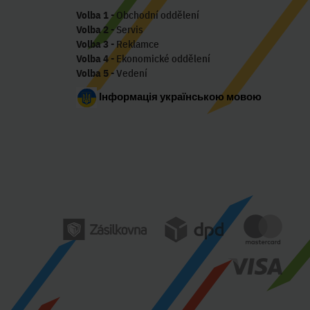
Volba 1
- Obchodní oddělení
Volba 2
- Servis
Volba 3
- Reklamce
Volba 4
- Ekonomické oddělení
Volba 5
- Vedení
Інформація українською мовою