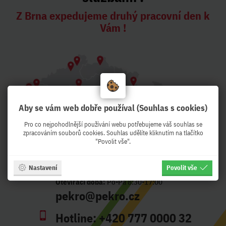
Z Brna expedujeme druhý pracovní den k
Vám !
Aby se vám web dobře používal (Souhlas s cookies)
Pro co nejpohodlnější používání webu potřebujeme váš souhlas se
zpracováním souborů cookies. Souhlas udělíte kliknutím na tlačítko
"Povolit vše".
Nastavení
Povolit vše
Adresa:
Křenová 56, Brno - CZ
Otevírací doba:
Po-Pá 8:30-17:00
pekro@pekro.cz
Hotline:
+420 777 0000 32