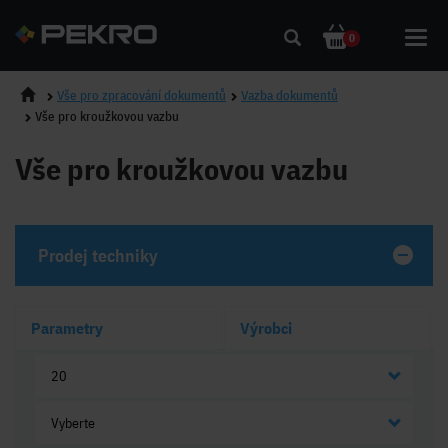
Toggl
0
navig
Vše pro zpracování dokumentů
Vazba dokumentů
Vše pro kroužkovou vazbu
Vše pro kroužkovou vazbu
Prodej techniky
Parametry
Výrobci
20
Vyberte