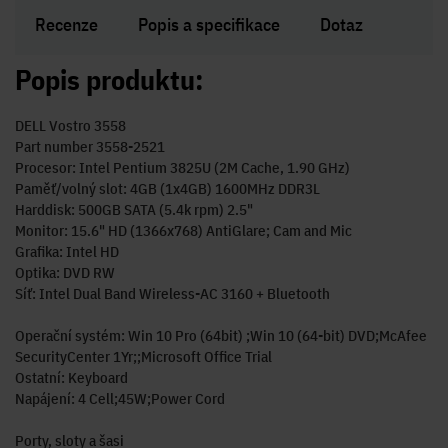
Recenze
Popis a specifikace
Dotaz
Popis produktu:
DELL Vostro 3558
Part number 3558-2521
Procesor: Intel Pentium 3825U (2M Cache, 1.90 GHz)
Paměť/volný slot: 4GB (1x4GB) 1600MHz DDR3L
Harddisk: 500GB SATA (5.4k rpm) 2.5"
Monitor: 15.6" HD (1366x768) AntiGlare; Cam and Mic
Grafika: Intel HD
Optika: DVD RW
Síť: Intel Dual Band Wireless-AC 3160 + Bluetooth
Operační systém: Win 10 Pro (64bit) ;Win 10 (64-bit) DVD;McAfee
SecurityCenter 1Yr;;Microsoft Office Trial
Ostatní: Keyboard
Napájení: 4 Cell;45W;Power Cord
Porty, sloty a šasi