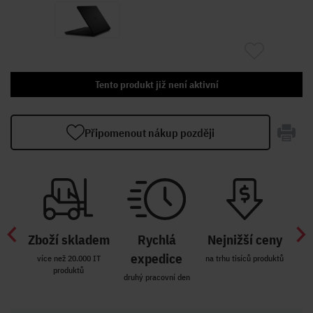
Tento produkt již není aktivní
Připomenout nákup později
Zboží skladem
Rychlá
Nejnižší ceny
Z
míst
expedice
více než 20.000 IT
na trhu tisíců produktů
produktů
R i SK
druhý pracovní den
Zakl