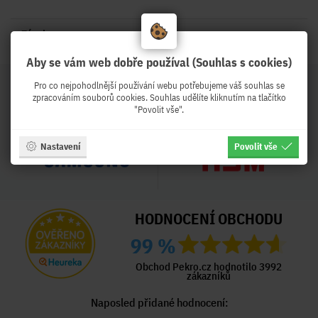
Záruka:
3 roky - 36 měsíců
Aby se vám web dobře používal (Souhlas s cookies)
Pro co nejpohodlnější používání webu potřebujeme váš souhlas se
zpracováním souborů cookies. Souhlas udělíte kliknutím na tlačítko
"Povolit vše".
Nastavení
Povolit vše
HODNOCENÍ OBCHODU
99 %
Obchod Pekro.cz hodnotilo 3992
zákazníků
Naposled přidané hodnocení: