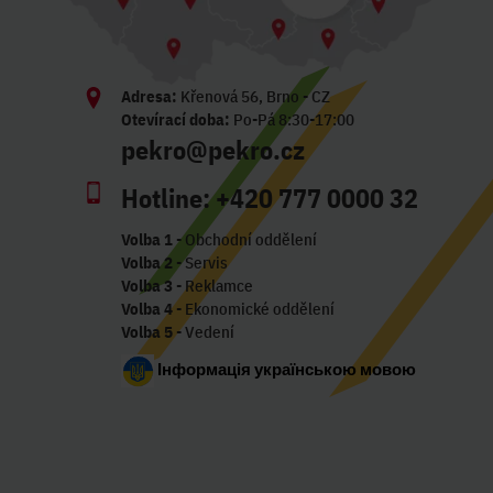
Adresa:
Křenová 56, Brno - CZ
Otevírací doba:
Po-Pá 8:30-17:00
pekro@pekro.cz
Hotline:
+420 777 0000 32
Volba 1
- Obchodní oddělení
Volba 2
- Servis
Volba 3
- Reklamce
Volba 4
- Ekonomické oddělení
Volba 5
- Vedení
Інформація українською мовою