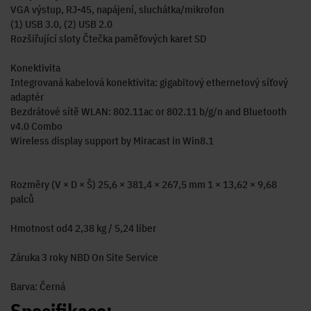
VGA výstup, RJ-45, napájení, sluchátka/mikrofon
(1) USB 3.0, (2) USB 2.0
Rozšiřující sloty Čtečka paměťových karet SD
Konektivita
Integrovaná kabelová konektivita: gigabitový ethernetový síťový
adaptér
Bezdrátové sítě WLAN: 802.11ac or 802.11 b/g/n and Bluetooth
v4.0 Combo
Wireless display support by Miracast in Win8.1
Rozměry (V × D × Š) 25,6 × 381,4 × 267,5 mm 1 × 13,62 × 9,68
palců
Hmotnost od4 2,38 kg / 5,24 liber
Záruka 3 roky NBD On Site Service
Barva: Černá
Specifikace: