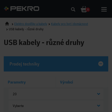
Toggl
0
navig
Elektro doplňky a kabely
Kabely pro byt i domácnost
USB kabely - různé druhy
USB kabely - různé druhy
Prodej techniky
Parametry
Výrobci
20
Vyberte