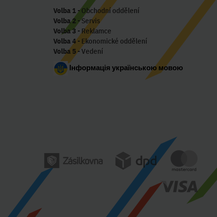
Volba 1
- Obchodní oddělení
Volba 2
- Servis
Volba 3
- Reklamce
Volba 4
- Ekonomické oddělení
Volba 5
- Vedení
Інформація українською мовою