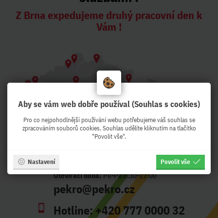
Z Brna expedujeme druhý pracovní den k
Vám !
Aby se vám web dobře používal (Souhlas s cookies)
Pro co nejpohodlnější používání webu potřebujeme váš souhlas se
zpracováním souborů cookies. Souhlas udělíte kliknutím na tlačítko
"Povolit vše".
Nastavení
Povolit vše
Adresa:
Křenová 56, Brno - CZ
Otevírací doba:
Po-Pá 8:30-17:00
pekro@pekro.cz
Hotline:
+420 777 0000 32