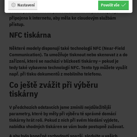
Dropbox, Google Drive nebo Facebook. V tomto případě je
Nastavení
Povolit vše
ovšem potřeba mít na paměti, že tiskárna potřebuje být
připojena k internetu, aby měla ke cloudovým službám
přístup.
NFC tiskárna
Některé modely disponují také technologií NFC (Near-Field
Communication). Ta umožňuje tisknout nebo skenovat z a do
zařízení, které se
nachází v blízkosti tiskárny
– pokud je
tedy také vybaveno technologií NFC. Tento typ můžete využít
např. při tisku dokumentů z mobilního telefonu.
Co ještě zvážit při výběru
tiskárny
V předchozích odstavcích jsme zmínili nejdůležitější
parametry, které by měly při výběru té správné domácí
tiskárny hrát roli. Pokud z nich při svém hledání vyjdete,
nabídka vhodných tiskáren se vám bude postupně zužovat.
A aby bylo konečné rozhodnutí snazší, sledujte u vašich