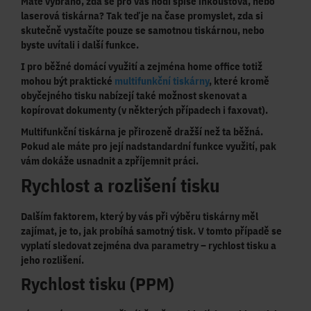
Máte vybráno, zda se pro vás hodí spíše inkoustová, nebo
laserová tiskárna? Tak teď je na čase promyslet, zda si
skutečně vystačíte pouze se samotnou tiskárnou, nebo
byste
uvítali i další funkce
.
I pro běžné domácí využití a zejména home office totiž
mohou být praktické
multifunkční tiskárny
, které kromě
obyčejného tisku nabízejí také
možnost skenovat a
kopírovat dokumenty
(v některých případech i faxovat).
Multifunkční tiskárna je přirozeně dražší než ta běžná.
Pokud ale máte pro její nadstandardní funkce využití, pak
vám dokáže
usnadnit a zpříjemnit práci
.
Rychlost a rozlišení tisku
Dalším faktorem, který by vás při výběru tiskárny měl
zajímat, je to, jak probíhá samotný tisk. V tomto případě se
vyplatí sledovat zejména dva parametry – rychlost tisku a
jeho rozlišení.
Rychlost tisku (PPM)