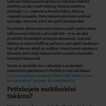
Laserové tiskárny používají
lasery k vytváření statické
elektřiny na válci
uvnitř tiskárny. Statická elektřina
přitahuje
toner
(inkoust ve formě prášku), který se
rozpouští na papíře
. Místo inkoustových kazet využívají
cartridge s tonerem, které ale vydrží mnohem déle.
Mezi hlavní výhody laserových tiskáren patří
rychlost tisku
,
nižší provozní náklady
a
přesnější tisk
– to se ale týká
především černobílých textových dokumentů. Laserová
tiskárna je ovšem dražší na pořízení a není úplně vhodná pro
tisk, při kterém záleží na rozlišení. Ocení ji proto zejména ti
uživatelé
, kteří chtějí
tisknout velké množství
především
textových
dokumentů
.
Chcete se dozvědět více o výhodách a nevýhodách
jednotlivých typů tiskáren? Přečtěte si také náš článek:
Jaké jsou výhody a nevýhody různých typů tiskáren, jako
jsou inkoustové, laserové, 3D a multifunkční?
Potřebujete multifunkční
tiskárnu?