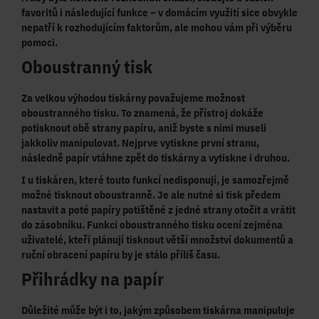
favoritů i následující funkce – v domácím využití sice obvykle
nepatří k rozhodujícím faktorům, ale mohou vám
při výběru
pomoci
.
Oboustranný tisk
Za velkou výhodou tiskárny považujeme možnost
oboustranného tisku. To znamená, že přístroj dokáže
potisknout obě strany papíru
, aniž byste s nimi museli
jakkoliv manipulovat. Nejprve vytiskne první stranu,
následně papír
vtáhne zpět do tiskárny
a
vytiskne i druhou
.
I u tiskáren, které touto funkcí nedisponují, je samozřejmě
možné tisknout oboustranně. Je ale nutné si tisk předem
nastavit a poté papíry potištěné z jedné strany
otočit a vrátit
do zásobníku
. Funkci oboustranného tisku ocení zejména
uživatelé, kteří plánují
tisknout větší množství dokumentů
a
ruční obracení papíru by je stálo příliš času.
Přihrádky na papír
Důležité může být i to, jakým způsobem tiskárna manipuluje