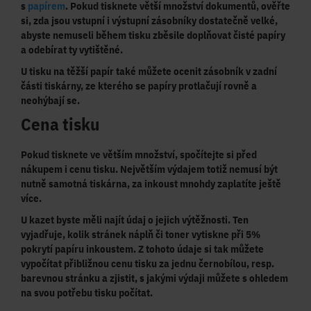
s
papírem
. Pokud tisknete větší množství dokumentů, ověřte
si, zda jsou
vstupní i výstupní zásobníky dostatečně velké
,
abyste nemuseli během tisku zběsile doplňovat čisté papíry
a odebírat ty vytištěné.
U tisku na těžší papír také můžete ocenit
zásobník v zadní
části tiskárny
, ze kterého se papíry
protlačují rovně a
neohýbají
se.
Cena tisku
Pokud tisknete ve větším množství, spočítejte si před
nákupem i cenu tisku. Největším výdajem totiž nemusí být
nutně samotná tiskárna, za inkoust mnohdy zaplatíte ještě
více.
U kazet byste měli najít
údaj o jejich výtěžnosti
. Ten
vyjadřuje, kolik stránek náplň či toner vytiskne při 5%
pokrytí papíru inkoustem. Z tohoto údaje si tak můžete
vypočítat přibližnou cenu tisku za jednu černobílou, resp.
barevnou stránku a zjistit, s jakými výdaji můžete s ohledem
na svou potřebu tisku počítat.