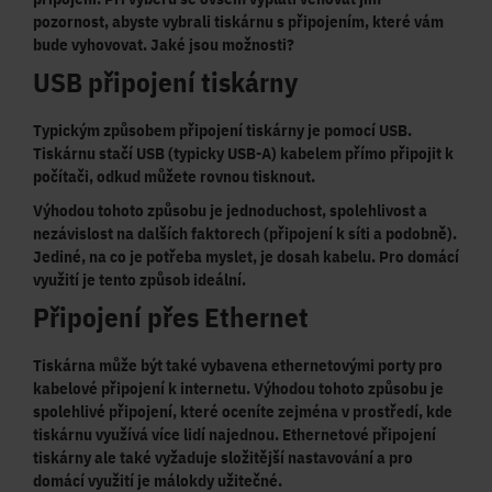
pozornost, abyste vybrali tiskárnu s připojením, které vám
bude vyhovovat. Jaké jsou možnosti?
USB připojení tiskárny
Typickým způsobem připojení tiskárny je pomocí USB.
Tiskárnu stačí USB (typicky USB-A)
kabelem přímo připojit k
počítači
, odkud můžete rovnou tisknout.
Výhodou tohoto způsobu je
jednoduchost
,
spolehlivost
a
nezávislost na dalších faktorech (připojení k síti a podobně).
Jediné, na co je potřeba myslet, je
dosah kabelu
. Pro domácí
využití je tento způsob ideální.
Připojení přes Ethernet
Tiskárna může být také vybavena ethernetovými porty pro
kabelové připojení k internetu. Výhodou tohoto způsobu je
spolehlivé připojení
, které oceníte zejména v prostředí, kde
tiskárnu využívá více lidí najednou
. Ethernetové připojení
tiskárny ale také vyžaduje složitější nastavování a pro
domácí využití je málokdy užitečné.