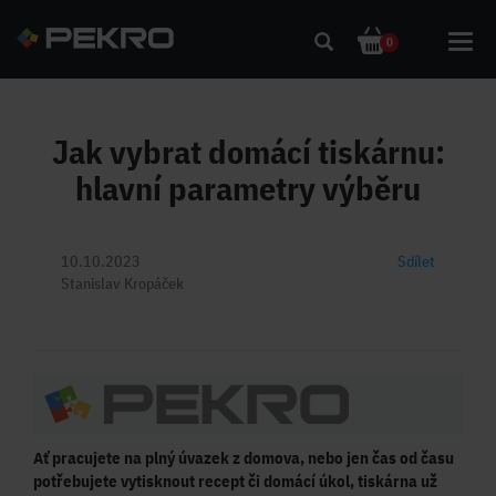
Toggl
0
navig
Jak vybrat domácí tiskárnu:
hlavní parametry výběru
10.10.2023
Sdílet
Stanislav Kropáček
Ať pracujete na plný úvazek z domova, nebo jen čas od času
potřebujete vytisknout recept či domácí úkol, tiskárna už