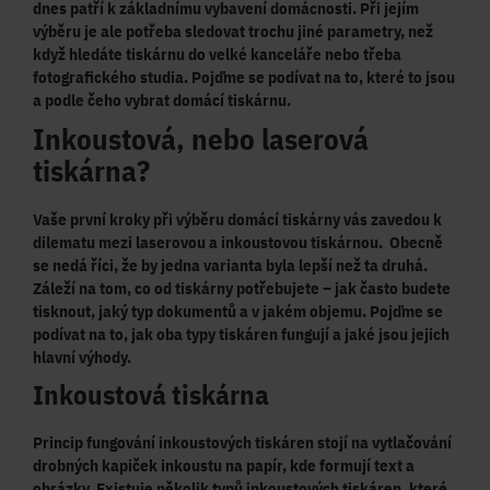
dnes patří k základnímu vybavení domácnosti. Při jejím
výběru je ale potřeba sledovat trochu jiné parametry, než
když hledáte tiskárnu do velké kanceláře nebo třeba
fotografického studia. Pojďme se podívat na to, které to jsou
a podle čeho vybrat domácí tiskárnu.
Inkoustová, nebo laserová
tiskárna?
Vaše první kroky při výběru domácí tiskárny vás zavedou k
dilematu mezi laserovou a inkoustovou tiskárnou. Obecně
se nedá říci, že by jedna varianta byla lepší než ta druhá.
Záleží
na tom,
co od tiskárny potřebujete
– jak často budete
tisknout, jaký typ dokumentů a v jakém objemu. Pojďme se
podívat na to, jak oba typy tiskáren fungují a jaké jsou jejich
hlavní výhody.
Inkoustová tiskárna
Princip fungování inkoustových tiskáren stojí na
vytlačování
drobných kapiček inkoustu na papír
, kde formují text a
obrázky. Existuje několik typů inkoustových tiskáren, které