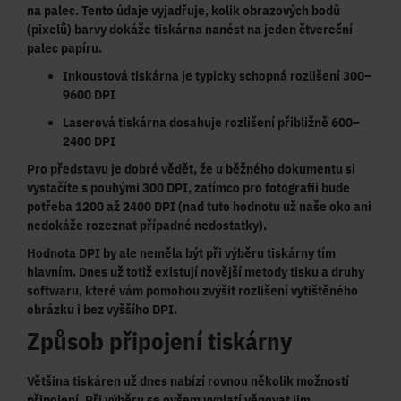
na palec. Tento údaje vyjadřuje, kolik obrazových bodů
(pixelů) barvy dokáže tiskárna nanést na jeden čtvereční
palec papíru.
Inkoustová tiskárna
je typicky schopná rozlišení
300–
9600 DPI
Laserová tiskárna
dosahuje rozlišení přibližně
600–
2400 DPI
Pro představu je dobré vědět, že u běžného dokumentu si
vystačíte s pouhými
300 DPI
, zatímco pro fotografii bude
potřeba
1200 až 2400 DPI
(nad tuto hodnotu už naše oko ani
nedokáže rozeznat případné nedostatky).
Hodnota DPI by ale neměla být při výběru tiskárny tím
hlavním. Dnes už totiž existují novější
metody tisku a druhy
softwaru
, které vám pomohou zvýšit rozlišení vytištěného
obrázku i bez vyššího DPI.
Způsob připojení tiskárny
Většina tiskáren už dnes nabízí rovnou několik možností
připojení. Při výběru se ovšem vyplatí věnovat jim