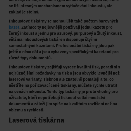
se liší přesným mechanismem vytlačování inkoustu, ale
základ je stejný.
Inkoustové tiskárny se mohou lišit také
počtem barevných
kazet
. Zatímco ty nejlevnější používají jednu kazetu pro
černý inkoust a jednu pro azurový, purpurový a žlutý inkoust,
většina inkoustových tiskáren disponuje čtyřmi
samostatnými kazetami. Profesionální tiskárny jdou pak
ještě o něco dál a jsou vybaveny specifickými kazetami pro
různé typy dokumentů.
Inkoustové tiskárny zajišťují
vysoce kvalitní tisk
, poradí si s
nejrůznějšími požadavky na tisk a jsou obvykle
levnější než
laserové varianty
. Tisknou ale znatelně pomaleji a to, co
ušetříte na pořizovací ceně tiskárny, můžete rychle utratit
na cenách inkoustu. Tento typ tiskárny je proto
vhodný pro
uživatele
, kteří
nepotřebují tisknout velké množství
dokumentů
a záleží jim spíše na
kvalitním rozlišení
než na
objemu a rychlosti.
Laserová tiskárna