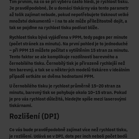
Tím prvním, na co se při výběru často hledí, je rychlost tisku.
Je pravděpodobné, že u domácí tiskárny vás tento parametr
až tolik zajímat nebude, pokud nepotřebujete
tisknout velké
množství dokumentů
– i na to ale může příležitostně dojít, a
tak se pojďme na rychlost tisku podívat blíže.
Rychlost tisku bývá vyjádřena v
PPM
, tedy pages per minute
(počet stránek za minutu). Na první pohled je to jednoduché
– při PPM 15 můžete počítat s vytištěním 15 stran za minutu.
Tento faktor se ale komplikuje
rozdílností barevného a
černobílého tisku
. Černobílý tisk je přirozeně rychlejší než
ten barevný, a tak se u některých modelů tiskáren v ideálním
případě setkáte se dvěma hodnotami PPM.
U
černobílého tisku
je rychlost
průměrně 15–20 stran za
minutu
,
barevný tisk
se pohybuje
okolo 10–15 stran
. Pokud
je pro vás rychlost důležitá, hledejte spíše mezi laserovými
tiskárnami.
Rozlišení (DPI)
Co vás bude pravděpodobně zajímat více než rychlost tisku,
je rozlišení. Udává se v
DPI
, dots per inch neboli počet bodů