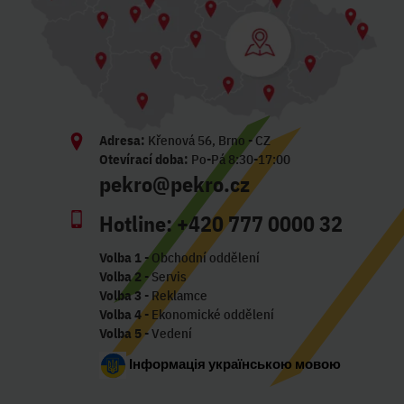
Adresa:
Křenová 56, Brno - CZ
Otevírací doba:
Po-Pá 8:30-17:00
pekro@pekro.cz
Hotline:
+420 777 0000 32
Volba 1
- Obchodní oddělení
Volba 2
- Servis
Volba 3
- Reklamce
Volba 4
- Ekonomické oddělení
Volba 5
- Vedení
Інформація українською мовою