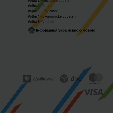
Volba 1
- Obchodní oddělení
Volba 2
- Servis
Volba 3
- Reklamce
Volba 4
- Ekonomické oddělení
Volba 5
- Vedení
Інформація українською мовою