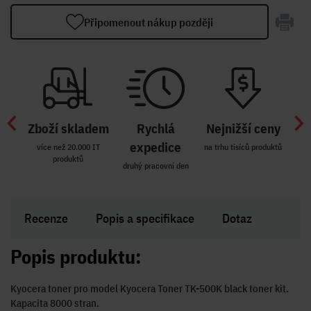
Připomenout nákup později
Zboží skladem
Rychlá
Nejnižší ceny
Z
míst
expedice
více než 20.000 IT
na trhu tisíců produktů
produktů
R i SK
druhý pracovní den
Zakl
Recenze
Popis a specifikace
Dotaz
Popis produktu:
Kyocera toner pro model Kyocera Toner TK-500K black toner kit.
Kapacita 8000 stran.