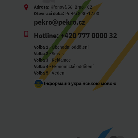
Adresa:
Křenová 56, Brno - CZ
Otevírací doba:
Po-Pá 8:30-17:00
pekro@pekro.cz
Hotline:
+420 777 0000 32
Volba 1
- Obchodní oddělení
Volba 2
- Servis
Volba 3
- Reklamce
Volba 4
- Ekonomické oddělení
Volba 5
- Vedení
Інформація українською мовою