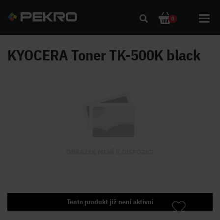
Toggl
0
navig
KYOCERA Toner TK-500K black
Tento produkt již není aktivní