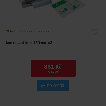
Skladem
|
22
Ks volných k expedici
laminovací fólie 150mic, A3
881 Kč
728.1 Kč
DO KOŠÍKU