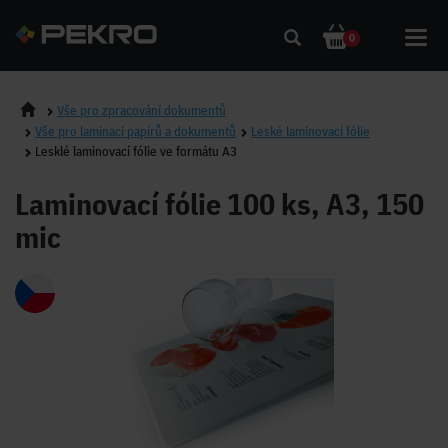
Toggl
0
navig
Vše pro zpracování dokumentů
Vše pro laminaci papírů a dokumentů
Leské laminovací fólie
Lesklé laminovací fólie ve formátu A3
Laminovací fólie 100 ks, A3, 150
mic