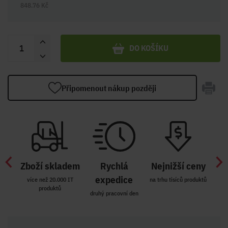
848.76 Kč
DO KOŠÍKU
Připomenout nákup později
Zboží skladem
Rychlá
Nejnižší ceny
Z
míst
expedice
více než 20.000 IT
na trhu tisíců produktů
produktů
R i SK
druhý pracovní den
Zakl