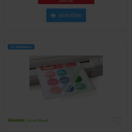
359.1 Kč
DO KOŠÍKU
CZ Distribuce
Skladem
|
Víc než 50 kusů