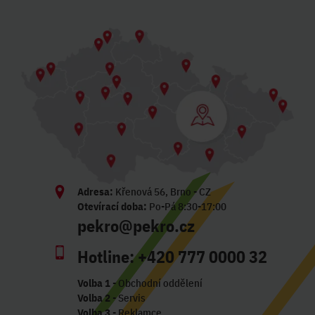
Adresa:
Křenová 56, Brno - CZ
Otevírací doba:
Po-Pá 8:30-17:00
pekro@pekro.cz
Hotline:
+420 777 0000 32
Volba 1
- Obchodní oddělení
Volba 2
- Servis
Volba 3
- Reklamce