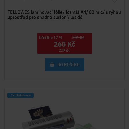
FELLOWES laminovací fólie/ formát A4/ 80 mic/ s rýhou
uprostřed pro snadné složení/ lesklé
Ušetříte 12 %
301 Kč
265 Kč
219 Kč
DO KOŠÍKU
CZ Distribuce