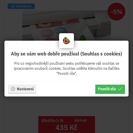
CZ Distribuce
-5%
Aby se vám web dobře používal (Souhlas s cookies)
Pro co nejpohodlnější používání webu potřebujeme váš souhlas se
zpracováním souborů cookies. Souhlas udělíte kliknutím na tlačítko
"Povolit vše".
Skladem
|
Víc než 50 kusů
Nastavení
Povolit vše
Laminovací folie lesklé 100ks A3, 125mic
Ušetříte 5 %
457 Kč
435 Kč