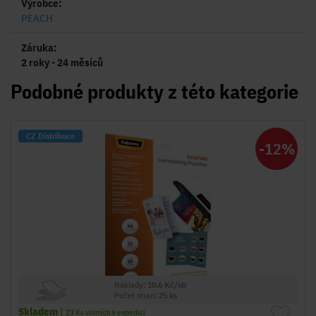
Výrobce:
PEACH
Záruka:
2 roky - 24 měsíců
Podobné produkty z této kategorie
CZ Distribuce
-12%
Náklady:
10.6 Kč/str
Počet stran:
25 ks
Skladem
|
23
Ks volných k expedici