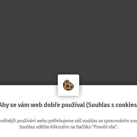
Aby se vám web dobře používal (Souhlas s cookies
hodlnější používání webu potřebujeme váš souhlas se zpracováním sou
Souhlas udělíte kliknutím na tlačítko "Povolit vše".