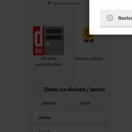
Zjistit moji polohu
Nasta
Obchodní
Garance nákupu
podmínky dTest
Dotaz na obchod / servis
Obchod
Servis