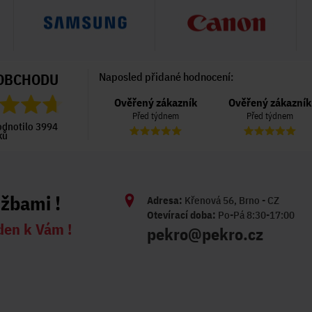
OBCHODU
Naposled přidané hodnocení:
Ověřený zákazník
Ověřený zákazník
Ověřený zákazník
Před 6 dny
Před týdnem
Před týdnem
odnotilo 3994
ků
užbami !
Adresa:
Křenová 56, Brno - CZ
Otevírací doba:
Po-Pá 8:30-17:00
den k Vám !
pekro@pekro.cz