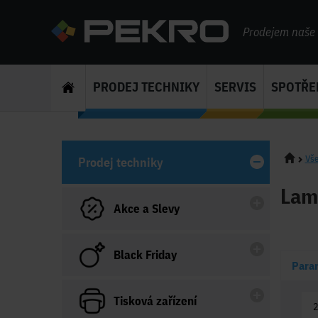
Prodejem naše s
PRODEJ TECHNIKY
SERVIS
SPOTŘE
Vše
Prodej techniky
Lami
Akce a Slevy
Black Friday
Para
Tisková zařízení