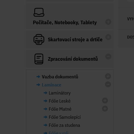
VYH
Počítače, Notebooky, Tablety
DO
Skartovací stroje a drtiče
Zpracování dokumentů
Vazba dokumentů
Laminace
Laminátory
Fólie Leské
Fólie Matné
Fólie Samolepící
Fólie za studena
Fólie v roli