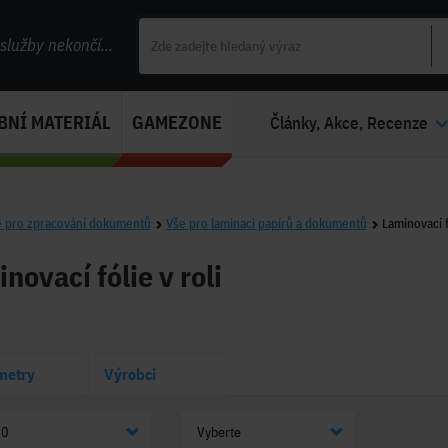
lužby nekončí...
BNÍ MATERIÁL
GAMEZONE
Články, Akce, Recenze
 pro zpracování dokumentů
Vše pro laminaci papírů a dokumentů
Laminovací fó
novací fólie v roli
metry
Výrobci
20
Vyberte