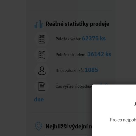
Reálné statistiky prodeje
62375 ks
Položek webu:
36142 ks
Položek skladem:
1085
Dnes zákazníků:
1,8
Čas vyřízení objednávky:
dne
Pro co nejpo
Nejbližší výdejní místo