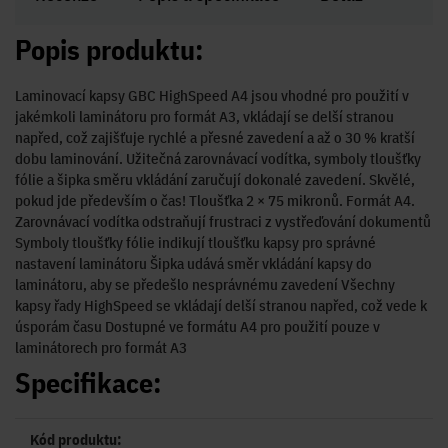
Popis produktu:
Laminovací kapsy GBC HighSpeed A4 jsou vhodné pro použití v
jakémkoli laminátoru pro formát A3, vkládají se delší stranou
napřed, což zajišťuje rychlé a přesné zavedení a až o 30 % kratší
dobu laminování. Užitečná zarovnávací vodítka, symboly tloušťky
fólie a šipka směru vkládání zaručují dokonalé zavedení. Skvělé,
pokud jde především o čas! Tloušťka 2 × 75 mikronů. Formát A4.
Zarovnávací vodítka odstraňují frustraci z vystřeďování dokumentů
Symboly tloušťky fólie indikují tloušťku kapsy pro správné
nastavení laminátoru Šipka udává směr vkládání kapsy do
laminátoru, aby se předešlo nesprávnému zavedení Všechny
kapsy řady HighSpeed se vkládají delší stranou napřed, což vede k
úsporám času Dostupné ve formátu A4 pro použití pouze v
laminátorech pro formát A3
Specifikace:
Kód produktu: