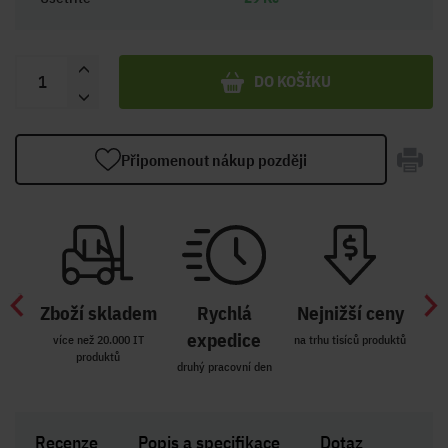
DO KOŠÍKU
Připomenout nákup později
Zboží skladem
Rychlá
Nejnižší ceny
Z
míst
expedice
více než 20.000 IT
na trhu tisíců produktů
produktů
R i SK
druhý pracovní den
Zakl
Recenze
Popis a specifikace
Dotaz