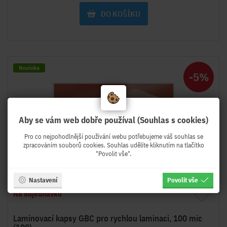
DO KOŠÍKU
Novinka
-5%
Aby se vám web dobře používal (Souhlas s cookies)
Pro co nejpohodlnější používání webu potřebujeme váš souhlas se
zpracováním souborů cookies. Souhlas udělíte kliknutím na tlačítko
"Povolit vše".
Nastavení
Povolit vše
Na objednávku
Laminovací kapsy GBC pro rychlou laminaci, 100 mic