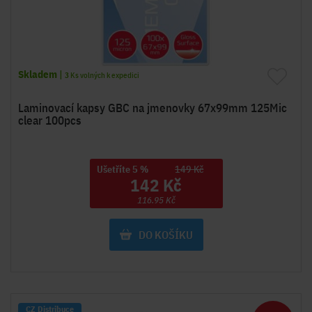
Skladem
|
3
Ks volných k expedici
Laminovací kapsy GBC na jmenovky 67x99mm 125Mic
clear 100pcs
Ušetříte 5 %
149 Kč
142 Kč
116.95 Kč
DO KOŠÍKU
CZ Distribuce