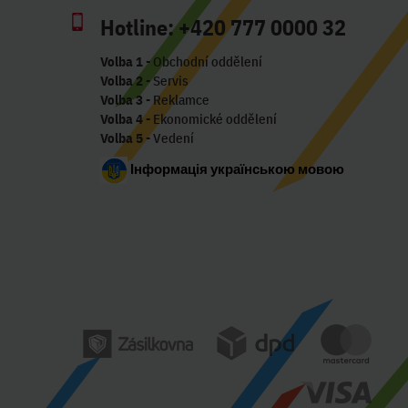
Hotline:
+420 777 0000 32
Volba 1
- Obchodní oddělení
Volba 2
- Servis
Volba 3
- Reklamce
Volba 4
- Ekonomické oddělení
Volba 5
- Vedení
Інформація українською мовою