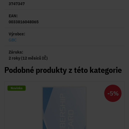
3747347
EAN:
0033816048065
Výrobce:
GBC
Záruka:
2 roky (12 měsíců IČ)
Podobné produkty z této kategorie
Novinka
-5%