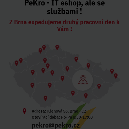
PeKro - IT eshop, ale se
službami !
Z Brna expedujeme druhý pracovní den k
Vám !
Adresa:
Křenová 56, Brno - CZ
Otevírací doba:
Po-Pá 8:30-17:00
pekro@pekro.cz