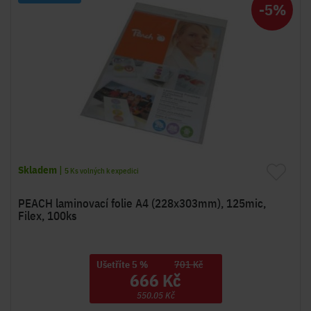
-5%
Skladem
|
5
Ks volných k expedici
PEACH laminovací folie A4 (228x303mm), 125mic,
Filex, 100ks
Ušetříte 5 %
701 Kč
666 Kč
550.05 Kč