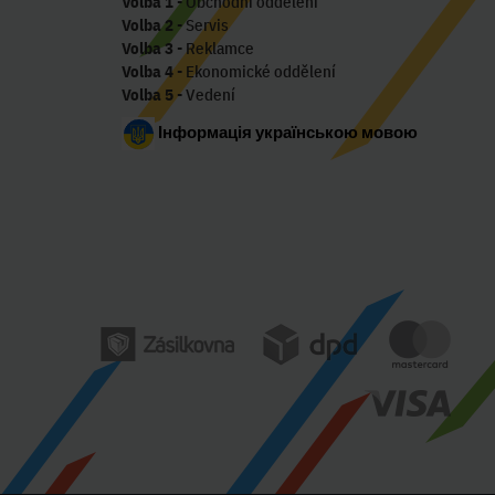
Volba 1
- Obchodní oddělení
Volba 2
- Servis
Volba 3
- Reklamce
Volba 4
- Ekonomické oddělení
Volba 5
- Vedení
Інформація українською мовою