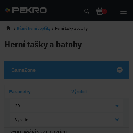
Toggl
0
navig
Různé herní doplňky
Herní tašky a batohy
Herní tašky a batohy
GameZone
Parametry
Výrobci
20
Vyberte
VYHLEDÁVÁNÍ V KATEGORIÍCH