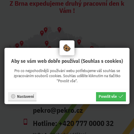
Z Brna expedujeme druhý pracovní den k
Vám !
Aby se vám web dobře používal (Souhlas s cookies)
Pro co nejpohodlnější používání webu potřebujeme váš souhlas se
zpracováním souborů cookies. Souhlas udělíte kliknutím na tlačítko
"Povolit vše".
Adresa:
Křenová 56, Brno - CZ
Nastavení
Povolit vše
Otevírací doba:
Po-Pá 8:30-17:00
pekro@pekro.cz
Hotline:
+420 777 0000 32