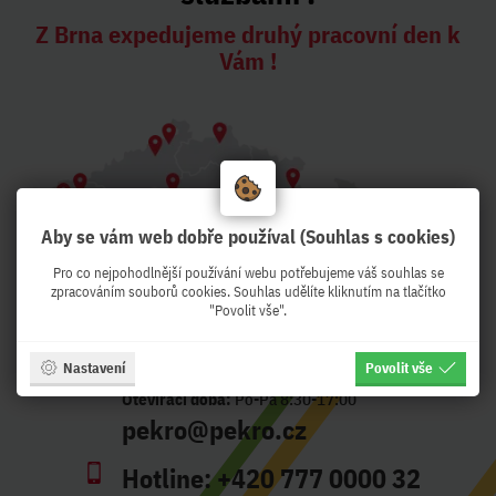
Z Brna expedujeme druhý pracovní den k
Vám !
Aby se vám web dobře používal (Souhlas s cookies)
Pro co nejpohodlnější používání webu potřebujeme váš souhlas se
zpracováním souborů cookies. Souhlas udělíte kliknutím na tlačítko
"Povolit vše".
Nastavení
Povolit vše
Adresa:
Křenová 56, Brno - CZ
Otevírací doba:
Po-Pá 8:30-17:00
pekro@pekro.cz
Hotline:
+420 777 0000 32