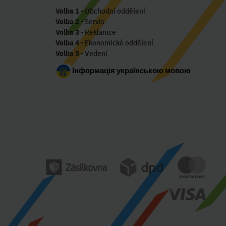
Volba 1
- Obchodní oddělení
Volba 2
- Servis
Volba 3
- Reklamce
Volba 4
- Ekonomické oddělení
Volba 5
- Vedení
Інформація українською мовою