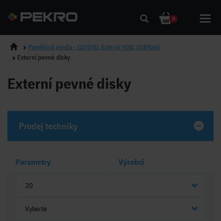
Toggl
0
navig
Paměťová média - CD/DVD, Externí HDD, USBflash
Externí pevné disky
Externí pevné disky
Prodej techniky
Parametry
Výrobci
20
Vyberte