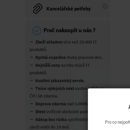
Kancelářské potřeby
Proč nakoupit u nás ?
Zboží skladem
více než 20.000 IT
produktů.
Rychlá expedice
druhý pracovní den.
Nejnižší ceny
na trhu tisíců IT
produktů.
Kvalitní zákaznický servis.
Tisíce výdejních míst
osobní odběr po
ČR i SK zdarma.
Doprava zdarma
nad 5.000Kč
Dtest
vstřícné obchodní podmínky
Nákup bez rizika
spotřebitel může
Pro co nejpo
zboží vrátit do 14 dnů.