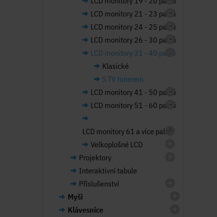
LCD monitory 19 - 20 palců
LCD monitory 21 - 23 palců
LCD monitory 24 - 25 palců
LCD monitory 26 - 30 palců
LCD monitory 31 - 40 palců
Klasické
S TV tunerem
LCD monitory 41 - 50 palců
LCD monitory 51 - 60 palců
LCD monitory 61 a více palců
Velkoplošné LCD
Projektory
Interaktivní tabule
Příslušenství
Myši
Klávesnice