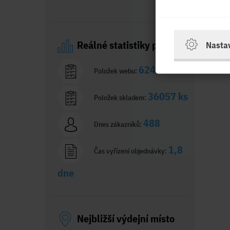
Reálné statistiky prodeje
Nasta
62412 ks
Položek webu:
36057 ks
Položek skladem:
488
Dnes zákazníků:
1,8
Čas vyřízení objednávky:
dne
Nejbližší výdejní místo