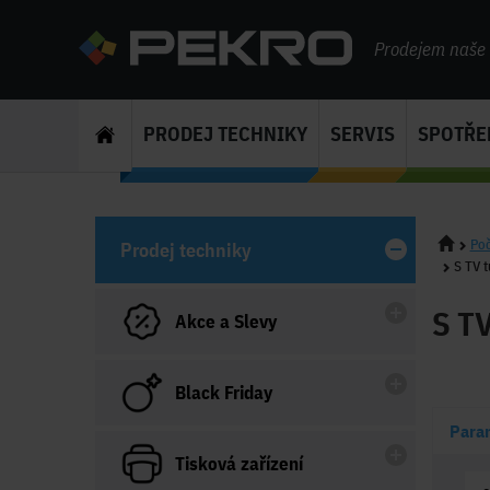
Prodejem naše s
PRODEJ TECHNIKY
SERVIS
SPOTŘE
Poč
Prodej techniky
S TV 
S T
Akce a Slevy
Black Friday
Para
Tisková zařízení