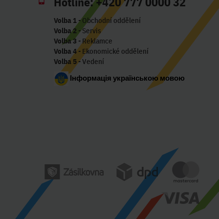
Hotline:
+420 777 0000 32
Volba 1
- Obchodní oddělení
Volba 2
- Servis
Volba 3
- Reklamce
Volba 4
- Ekonomické oddělení
Volba 5
- Vedení
Інформація українською мовою