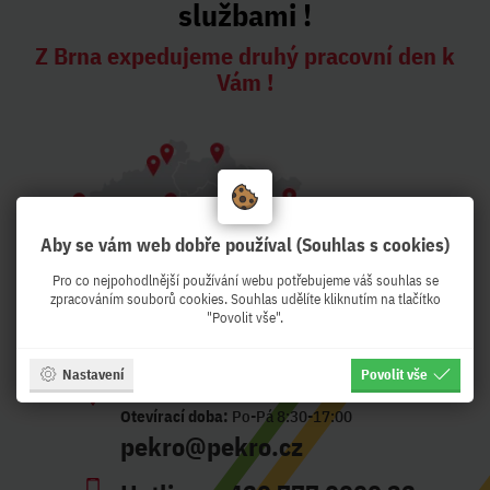
službami !
Z Brna expedujeme druhý pracovní den k
Vám !
Aby se vám web dobře používal (Souhlas s cookies)
Pro co nejpohodlnější používání webu potřebujeme váš souhlas se
zpracováním souborů cookies. Souhlas udělíte kliknutím na tlačítko
"Povolit vše".
Nastavení
Povolit vše
Adresa:
Křenová 56, Brno - CZ
Otevírací doba:
Po-Pá 8:30-17:00
pekro@pekro.cz