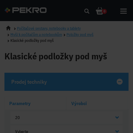
Toggl
0
navig
Počítačové sestavy, notebooky a tablety
Myši k počítačům a notebookům
Položky pod myš
Klasické podložky pod myš
Klasické podložky pod myš
Prodej techniky
Parametry
Výrobci
20
Vyberte