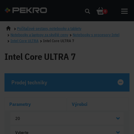
Toggl
0
navig
Počítačové sestavy, notebooky a tablety
Notebooky a laptopy za skvělé ceny
Notebooky s procesory Intel
Intel Core ULTRA
Intel Core ULTRA 7
Intel Core ULTRA 7
Prodej techniky
Parametry
Výrobci
20
Vyberte