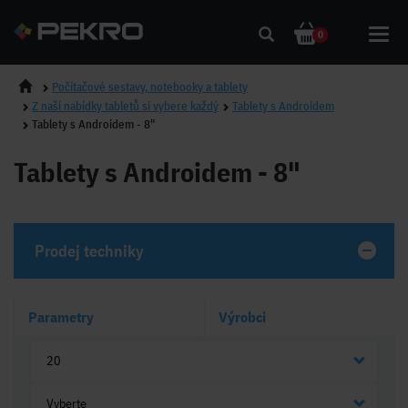
Toggl
0
navig
Počítačové sestavy, notebooky a tablety
Z naší nabídky tabletů si vybere každý
Tablety s Androidem
Tablety s Androidem - 8"
Tablety s Androidem - 8"
Prodej techniky
Parametry
Výrobci
20
Vyberte