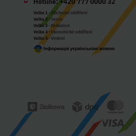
Hotline:
+420 777 0000 32
Volba 1
- Obchodní oddělení
Volba 2
- Servis
Volba 3
- Reklamce
Volba 4
- Ekonomické oddělení
Volba 5
- Vedení
Інформація українською мовою