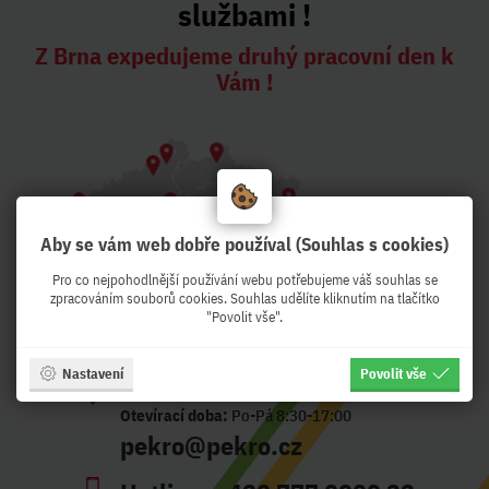
službami !
Z Brna expedujeme druhý pracovní den k
Vám !
Aby se vám web dobře používal (Souhlas s cookies)
Pro co nejpohodlnější používání webu potřebujeme váš souhlas se
zpracováním souborů cookies. Souhlas udělíte kliknutím na tlačítko
"Povolit vše".
Nastavení
Povolit vše
Adresa:
Křenová 56, Brno - CZ
Otevírací doba:
Po-Pá 8:30-17:00
pekro@pekro.cz