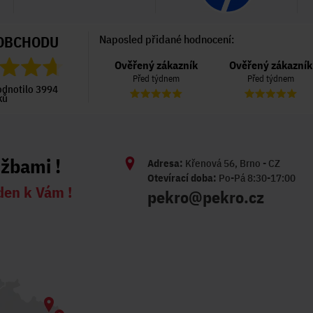
OBCHODU
Naposled přidané hodnocení:
Ověřený zákazník
Ověřený zákazník
Ověřený zákazník
Před 6 dny
Před týdnem
Před týdnem
odnotilo 3994
ků
užbami !
Adresa:
Křenová 56, Brno - CZ
Otevírací doba:
Po-Pá 8:30-17:00
den k Vám !
pekro@pekro.cz