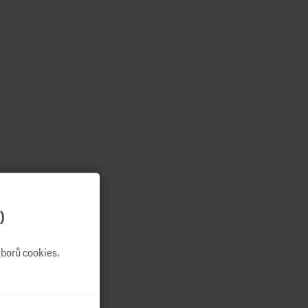
)
borů cookies.