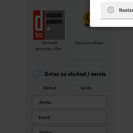
Nasta
Obchodní
Garance nákupu
podmínky dTest
Dotaz na obchod / servis
Obchod
Servis