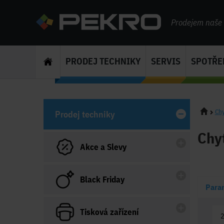
Prodejem naše s
PRODEJ TECHNIKY
SERVIS
SPOTŘE
Chy
Prodej techniky
Chyt
Akce a Slevy
Black Friday
Para
Tisková zařízení