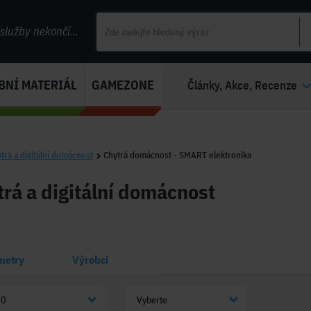
lužby nekončí...
BNÍ MATERIÁL
GAMEZONE
Články, Akce, Recenze
trá a digitální domácnost
Chytrá domácnost - SMART elektronika
rá a digitální domácnost
metry
Výrobci
20
Vyberte