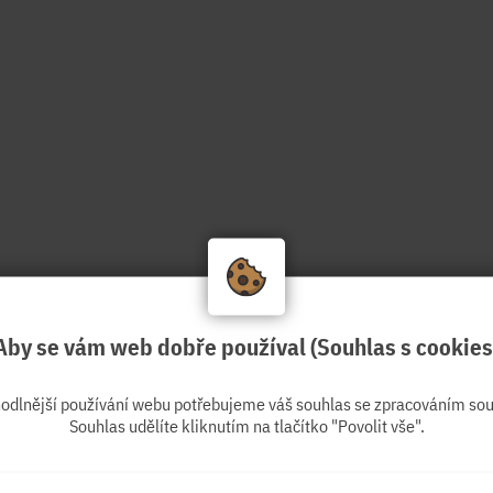
Aby se vám web dobře používal (Souhlas s cookies
hodlnější používání webu potřebujeme váš souhlas se zpracováním sou
Souhlas udělíte kliknutím na tlačítko "Povolit vše".