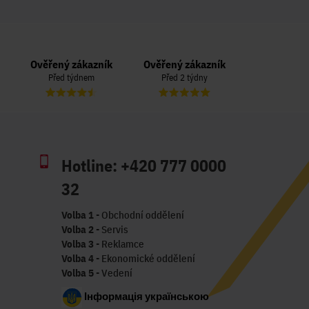
Ověřený zákazník
Ověřený zákazník
Ověřený zá
Před týdnem
Před 2 týdny
Před 3 t
Hotline:
+420 777 0000
32
Volba 1
- Obchodní oddělení
Volba 2
- Servis
Volba 3
- Reklamce
Volba 4
- Ekonomické oddělení
Volba 5
- Vedení
Інформація українською