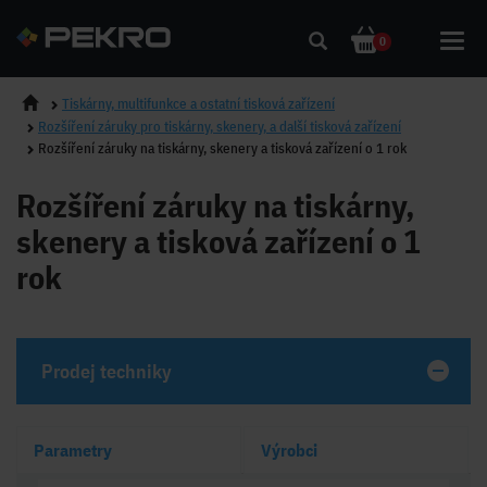
Toggl
0
navig
Tiskárny, multifunkce a ostatní tisková zařízení
Rozšíření záruky pro tiskárny, skenery, a další tisková zařízení
Rozšíření záruky na tiskárny, skenery a tisková zařízení o 1 rok
Rozšíření záruky na tiskárny,
skenery a tisková zařízení o 1
rok
Prodej techniky
Parametry
Výrobci