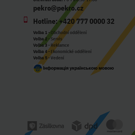
pekro@pekro.cz
Hotline:
+420 777 0000 32
Volba 1
- Obchodní oddělení
Volba 2
- Servis
Volba 3
- Reklamce
Volba 4
- Ekonomické oddělení
Volba 5
- Vedení
Інформація українською мовою