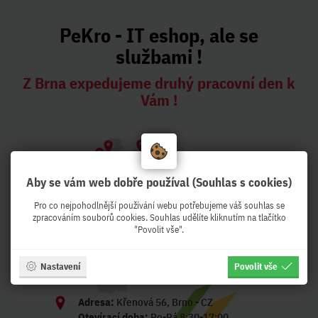
PeKro - IT eshop, ale se
službami !
Z Brna expedujeme druhý pracovní den k
Vám !
Aby se vám web dobře používal (Souhlas s cookies)
Pro co nejpohodlnější používání webu potřebujeme váš souhlas se
zpracováním souborů cookies. Souhlas udělíte kliknutím na tlačítko
"Povolit vše".
Nastavení
Povolit vše
Adresa:
Křenová 56, Brno - CZ
Otevírací doba:
Po-Pá 8:30-17:00