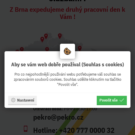
Z Brna expedujeme druhý pracovní den k
Vám !
Aby se vám web dobře používal (Souhlas s cookies)
Pro co nejpohodlnější používání webu potřebujeme váš souhlas se
zpracováním souborů cookies. Souhlas udělíte kliknutím na tlačítko
"Povolit vše".
Nastavení
Povolit vše
Adresa:
Křenová 56, Brno - CZ
Otevírací doba:
Po-Pá 8:30-17:00
pekro@pekro.cz
Hotline:
+420 777 0000 32