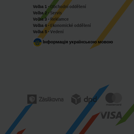
Volba 1
- Obchodní oddělení
Volba 2
- Servis
Volba 3
- Reklamce
Volba 4
- Ekonomické oddělení
Volba 5
- Vedení
Інформація українською мовою