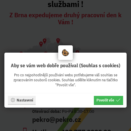
službami !
Z Brna expedujeme druhý pracovní den k
Vám !
Aby se vám web dobře používal (Souhlas s cookies)
Pro co nejpohodlnější používání webu potřebujeme váš souhlas se
zpracováním souborů cookies. Souhlas udělíte kliknutím na tlačítko
"Povolit vše".
Nastavení
Povolit vše
Adresa:
Křenová 56, Brno - CZ
Otevírací doba:
Po-Pá 8:30-17:00
pekro@pekro.cz