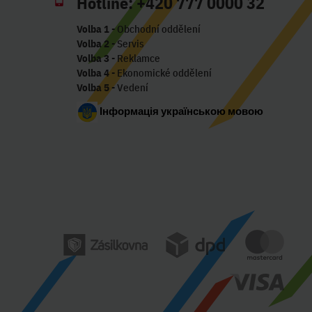
Hotline:
+420 777 0000 32
Volba 1
- Obchodní oddělení
Volba 2
- Servis
Volba 3
- Reklamce
Volba 4
- Ekonomické oddělení
Volba 5
- Vedení
Інформація українською мовою