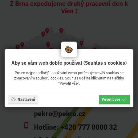
Z Brna expedujeme druhý pracovní den k
Vám !
Aby se vám web dobře používal (Souhlas s cookies)
Pro co nejpohodlnější používání webu potřebujeme váš souhlas se
zpracováním souborů cookies. Souhlas udělíte kliknutím na tlačítko
"Povolit vše".
Adresa:
Křenová 56, Brno - CZ
Nastavení
Povolit vše
Otevírací doba:
Po-Pá 8:30-17:00
pekro@pekro.cz
Hotline:
+420 777 0000 32