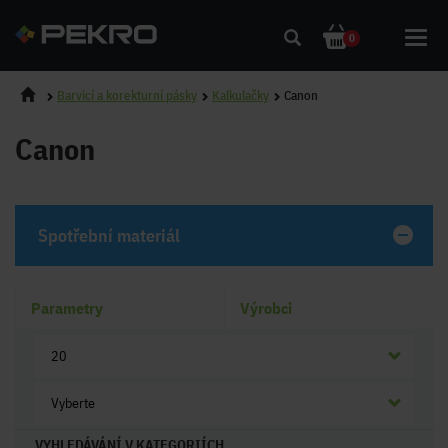
Toggl
0
navig
Barvicí a korekturní pásky
Kalkulačky
Canon
Canon
Spotřební materiál
Parametry
Výrobci
20
Vyberte
VYHLEDÁVÁNÍ V KATEGORIÍCH