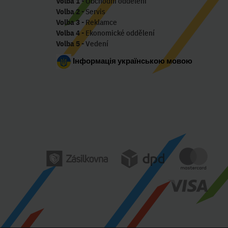
Volba 1
- Obchodní oddělení
Volba 2
- Servis
Volba 3
- Reklamce
Volba 4
- Ekonomické oddělení
Volba 5
- Vedení
Інформація українською мовою