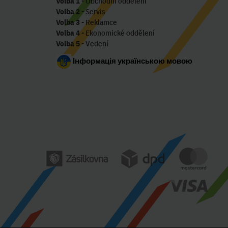
Volba 1
- Obchodní oddělení
Volba 2
- Servis
Volba 3
- Reklamce
Volba 4
- Ekonomické oddělení
Volba 5
- Vedení
Інформація українською мовою