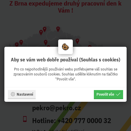
Z Brna expedujeme druhý pracovní den k
Vám !
Aby se vám web dobře používal (Souhlas s cookies)
Pro co nejpohodlnější používání webu potřebujeme váš souhlas se
zpracováním souborů cookies. Souhlas udělíte kliknutím na tlačítko
"Povolit vše".
Adresa:
Křenová 56, Brno - CZ
Nastavení
Povolit vše
Otevírací doba:
Po-Pá 8:30-17:00
pekro@pekro.cz
Hotline:
+420 777 0000 32