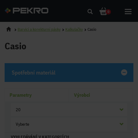
Toggl
0
navig
Barvicí a korekturní pásky
Kalkulačky
Casio
Casio
Spotřební materiál
Parametry
Výrobci
20
Vyberte
VYHLEDÁVÁNÍ V KATEGORIÍCH