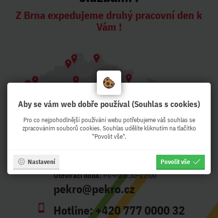
Z Brna expedujeme druhý pracovní den k
Vám !
Aby se vám web dobře používal (Souhlas s cookies)
Pro co nejpohodlnější používání webu potřebujeme váš souhlas se
zpracováním souborů cookies. Souhlas udělíte kliknutím na tlačítko
"Povolit vše".
Nastavení
Povolit vše
Adresa:
Křenová 56, Brno - CZ
Otevírací doba:
Po-Pá 8:30-17:00
pekro@pekro.cz
Hotline:
+420 777 0000 32