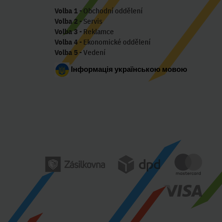
Volba 1
- Obchodní oddělení
Volba 2
- Servis
Volba 3
- Reklamce
Volba 4
- Ekonomické oddělení
Volba 5
- Vedení
Інформація українською мовою