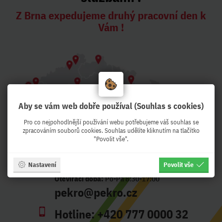
Z Brna expedujeme druhý pracovní den k
Vám !
Aby se vám web dobře používal (Souhlas s cookies)
Pro co nejpohodlnější používání webu potřebujeme váš souhlas se
zpracováním souborů cookies. Souhlas udělíte kliknutím na tlačítko
"Povolit vše".
Nastavení
Povolit vše
Adresa:
Křenová 56, Brno - CZ
Otevírací doba:
Po-Pá 8:30-17:00
pekro@pekro.cz
Hotline:
+420 777 0000 32