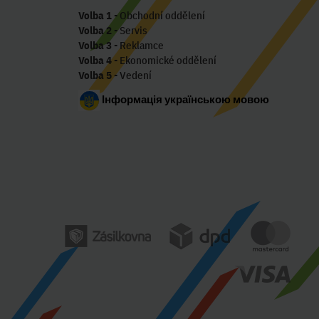
Volba 1
- Obchodní oddělení
Volba 2
- Servis
Volba 3
- Reklamce
Volba 4
- Ekonomické oddělení
Volba 5
- Vedení
Інформація українською мовою