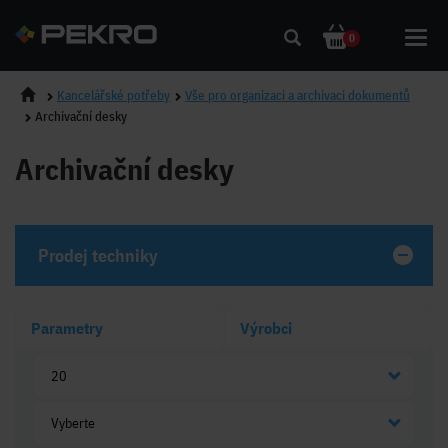
Toggl
0
navig
Kancelářské potřeby
Vše pro organizaci a archivaci dokumentů
Archivační desky
Archivační desky
Prodej techniky
Parametry
Výrobci
20
Vyberte