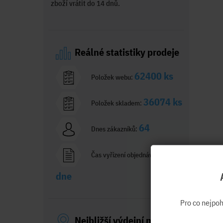
zboží vrátit do 14 dnů.
Reálné statistiky prodeje
62400 ks
Položek webu:
36074 ks
Položek skladem:
64
Dnes zákazníků:
1,8
Čas vyřízení objednávky:
dne
Pro co nejpo
Nejbližší výdejní místo