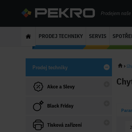
Prodejem naše s
PRODEJ TECHNIKY
SERVIS
SPOTŘE
Chy
Prodej techniky
Chy
Akce a Slevy
Black Friday
Para
Tisková zařízení