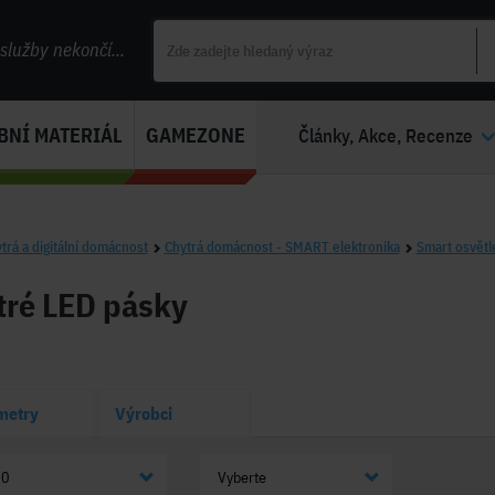
lužby nekončí...
BNÍ MATERIÁL
GAMEZONE
Články, Akce, Recenze
trá a digitální domácnost
Chytrá domácnost - SMART elektronika
Smart osvětl
tré LED pásky
metry
Výrobci
20
Vyberte