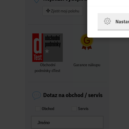
Zjistit moji polohu
Nasta
Obchodní
Garance nákupu
podmínky dTest
Dotaz na obchod / servis
Obchod
Servis