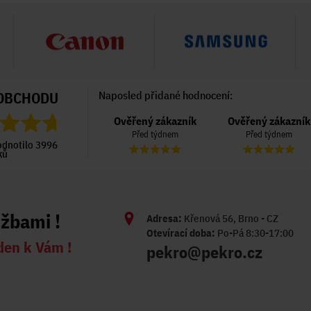
OBCHODU
Naposled přidané hodnocení:
Ověřený zákazník
Ověřený zákazník
Ověřený zákazník
Před 4 dny
Před týdnem
Před týdnem
odnotilo 3996
ků
užbami !
Adresa:
Křenová 56, Brno - CZ
Otevírací doba:
Po-Pá 8:30-17:00
den k Vám !
pekro@pekro.cz