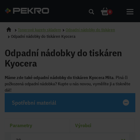
Toggl
0
navig
Tonerové kazety skladem
Odpadní nádobky do tiskáren
Odpadní nádobky do tiskáren Kyocera
Odpadní nádobky do tiskáren
Kyocera
Máme zde také odpadní nádobky do tiskáren Kyocera Mita
. Plná či
požkozená odpadní nádobka? Kupte u nás novou, vyměňte ji a tiskněte
dál!
Spotřební materiál
Parametry
Výrobci