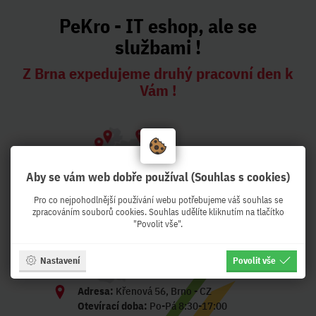
PeKro - IT eshop, ale se
službami !
Z Brna expedujeme druhý pracovní den k
Vám !
Aby se vám web dobře používal (Souhlas s cookies)
Pro co nejpohodlnější používání webu potřebujeme váš souhlas se
zpracováním souborů cookies. Souhlas udělíte kliknutím na tlačítko
"Povolit vše".
Nastavení
Povolit vše
Adresa:
Křenová 56, Brno - CZ
Otevírací doba:
Po-Pá 8:30-17:00