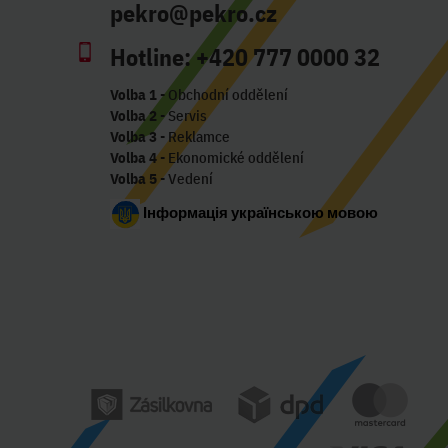
pekro@pekro.cz
Hotline:
+420 777 0000 32
Volba 1
- Obchodní oddělení
Volba 2
- Servis
Volba 3
- Reklamce
Volba 4
- Ekonomické oddělení
Volba 5
- Vedení
Інформація українською мовою