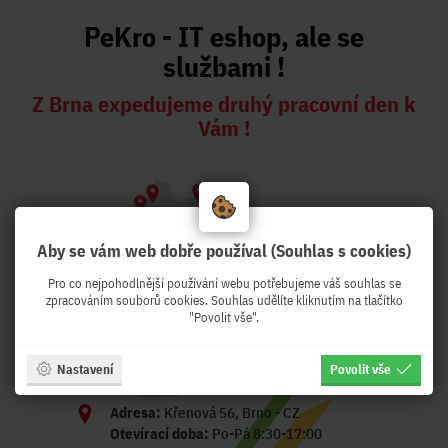
PeKro - IT eshop, ale se
službami !
Z Brna expedujeme druhý pracovní den k
Vám !
Aby se vám web dobře používal (Souhlas s cookies)
Pro co nejpohodlnější používání webu potřebujeme váš souhlas se
zpracováním souborů cookies. Souhlas udělíte kliknutím na tlačítko
"Povolit vše".
Nastavení
Povolit vše
Adresa:
Křenová 56, Brno - CZ
Otevírací doba:
Po-Pá 8:30-17:00