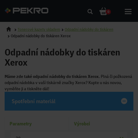
Toggl
0
navig
Tonerové kazety skladem
Odpadní nádobky do tiskáren
Odpadní nádobky do tiskáren Xerox
Odpadní nádobky do tiskáren
Xerox
Máme zde také odpadní nádobky do tiskáren Xerox.
Plná či požkozená
odpadní nádobka v vaší tiskárně značky Xerox? Kupte u nás novou,
vyměňte ji a tiskněte dál!
Spotřební materiál
Parametry
Výrobci