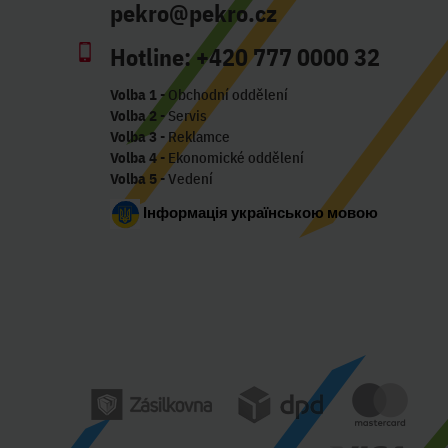
pekro@pekro.cz
Hotline:
+420 777 0000 32
Volba 1
- Obchodní oddělení
Volba 2
- Servis
Volba 3
- Reklamce
Volba 4
- Ekonomické oddělení
Volba 5
- Vedení
Інформація українською мовою