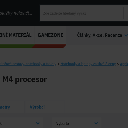
lužby nekončí...
BNÍ MATERIÁL
GAMEZONE
Články, Akce, Recenze
ítačové sestavy, notebooky a tablety
Notebooky a laptopy za skvělé ceny
Appl
- M4 procesor
metry
Výrobci
20
Vyberte