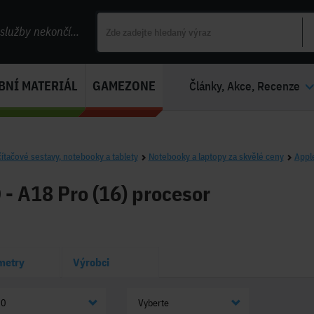
lužby nekončí...
BNÍ MATERIÁL
GAMEZONE
Články, Akce, Recenze
ítačové sestavy, notebooky a tablety
Notebooky a laptopy za skvělé ceny
Appl
- A18 Pro (16) procesor
metry
Výrobci
20
Vyberte