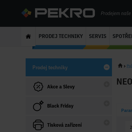
Prodejem naše s
PRODEJ TECHNIKY
SERVIS
SPOTŘE
Poč
Prodej techniky
NEO 
Akce a Slevy
Black Friday
Para
Tisková zařízení