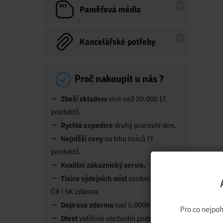
Paměťová média
Kancelářské potřeby
Proč nakoupit u nás ?
Zboží skladem
více než 20.000 IT
produktů.
Rychlá expedice
druhý pracovní den.
Nejnižší ceny
na trhu tisíců IT
produktů.
Kvalitní zákaznický servis.
Tisíce výdejních míst
osobní odběr po
ČR i SK zdarma.
Doprava zdarma
nad 5.000Kč
Pro co nejpo
Dtest
vstřícné obchodní podmínky