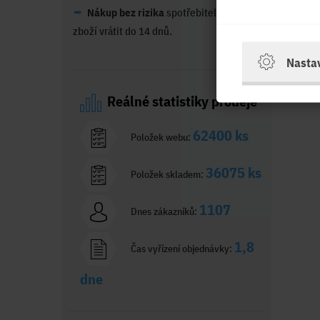
Nákup bez rizika
spotřebitel může
zboží vrátit do 14 dnů.
Nasta
Reálné statistiky prodeje
62400 ks
Položek webu:
36075 ks
Položek skladem:
1107
Dnes zákazníků:
1,8
Čas vyřízení objednávky:
dne