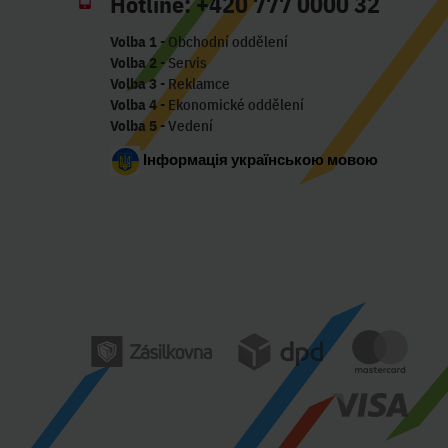
Hotline:
+420 777 0000 32
Volba 1
- Obchodní oddělení
Volba 2
- Servis
Volba 3
- Reklamce
Volba 4
- Ekonomické oddělení
Volba 5
- Vedení
Інформація українською мовою