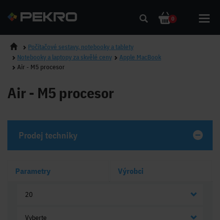
Toggl
0
navig
Počítačové sestavy, notebooky a tablety
Notebooky a laptopy za skvělé ceny
Apple MacBook
Air - M5 procesor
Air - M5 procesor
Prodej techniky
Parametry
Výrobci
20
Vyberte