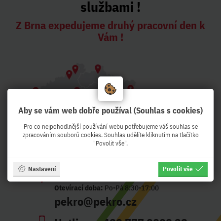
službami !
Z Brna expedujeme druhý pracovní den k
Vám !
Aby se vám web dobře používal (Souhlas s cookies)
Pro co nejpohodlnější používání webu potřebujeme váš souhlas se
zpracováním souborů cookies. Souhlas udělíte kliknutím na tlačítko
"Povolit vše".
Nastavení
Povolit vše
Adresa:
Křenová 56, Brno - CZ
Otevírací doba:
Po-Pá 8:30-17:00
pekro@pekro.cz